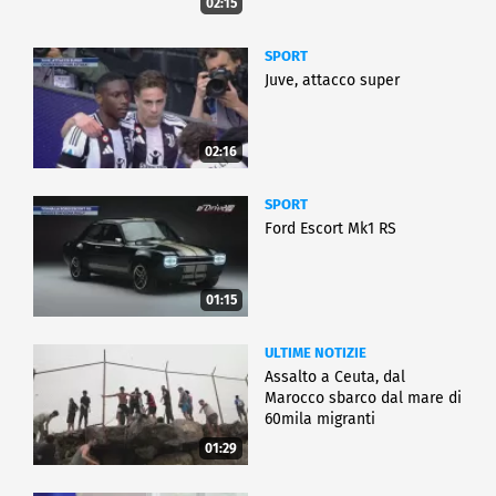
02:15
SPORT
Juve, attacco super
02:16
SPORT
Ford Escort Mk1 RS
01:15
ULTIME NOTIZIE
Assalto a Ceuta, dal
Marocco sbarco dal mare di
60mila migranti
01:29