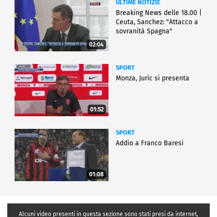
ULTIME NOTIZIE
Breaking News delle 18.00 |
Ceuta, Sanchez: "Attacco a
sovranità Spagna"
02:04
SPORT
Monza, Juric si presenta
01:52
SPORT
Addio a Franco Baresi
01:08
Alcuni video presenti in questa sezione sono stati presi da internet,