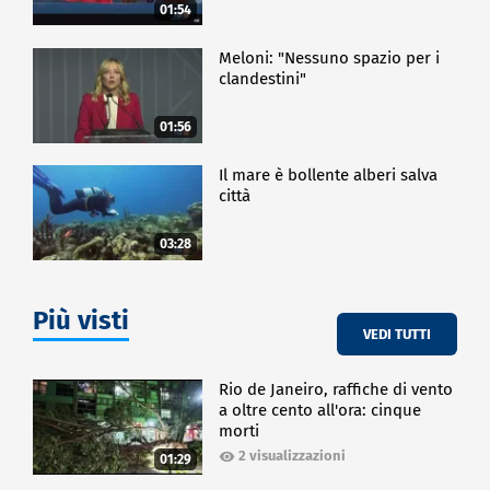
01:54
Meloni: "Nessuno spazio per i
clandestini"
01:56
Il mare è bollente alberi salva
città
03:28
Più visti
VEDI TUTTI
Rio de Janeiro, raffiche di vento
a oltre cento all'ora: cinque
morti
2 visualizzazioni
01:29