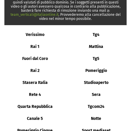
quindi valutati di pubblico dominio. Se i soggetti presenti in questi
video o gli autori avessero qualcosa in contrario alla pubblicazione,
basterà fare richiesta di rimozione inviando una mail a:
team_verticali@italiaonline.it
. Provvederemo alla cancellazione del
video nel minor tempo possibile.
Verissimo
Tg4
Rai 1
Mattina
Fuori dal Coro
Tg5
Rai 2
Pomeriggio
Stasera Italia
Studioaperto
Rete 4
Sera
Quarta Repubblica
Tgcom24
Canale 5
Notte
Pomeriggio Cinque
Sport mediaset