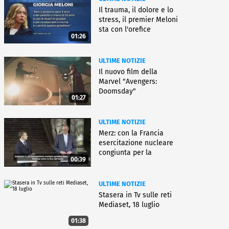
Il trauma, il dolore e lo
stress, il premier Meloni
sta con l'orefice
01:26
ULTIME NOTIZIE
Il nuovo film della
Marvel "Avengers:
Doomsday"
01:27
ULTIME NOTIZIE
Merz: con la Francia
esercitazione nucleare
congiunta per la
00:39
deterrenza
ULTIME NOTIZIE
Stasera in Tv sulle reti
Mediaset, 18 luglio
01:38