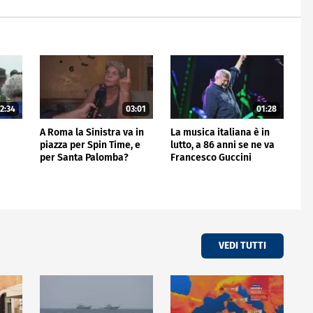
2:34
03:01
01:28
A Roma la Sinistra va in
La musica italiana è in
piazza per Spin Time, e
lutto, a 86 anni se ne va
per Santa Palomba?
Francesco Guccini
VEDI TUTTI