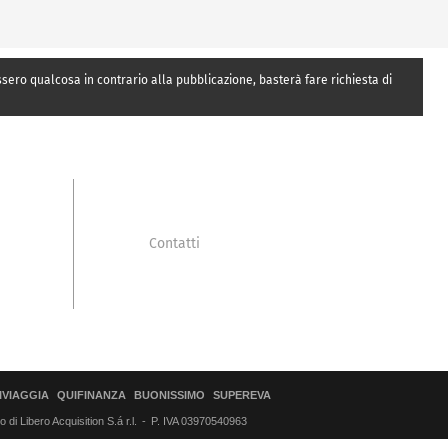
essero qualcosa in contrario alla pubblicazione, basterà fare richiesta di
Contatti
IVIAGGIA
QUIFINANZA
BUONISSIMO
SUPEREVA
di Libero Acquisition S.á r.l.
P. IVA 03970540963