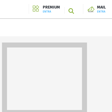
PREMIUM
MAIL
SEARCH
ENTRA
ENTRA
ENTRA