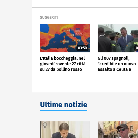
SUGGERITI
03:50
0
L'Italia boccheggia, nel
Gli 007 spagnoli,
giovedì rovente 27 città
"credibile un nuovo
su 27 da bollino rosso
assalto a Ceuta a
Ferragosto"
Ultime notizie