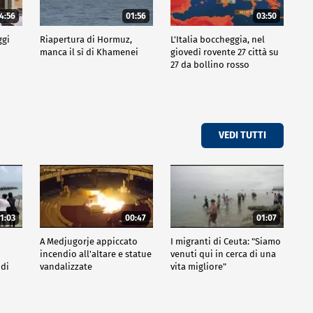
4:56
01:56
03:50
ggi
Riapertura di Hormuz,
L'Italia boccheggia, nel
manca il sì di Khamenei
giovedì rovente 27 città su
27 da bollino rosso
VEDI TUTTI
1:03
00:47
01:07
A Medjugorje appiccato
I migranti di Ceuta: "Siamo
incendio all'altare e statue
venuti qui in cerca di una
 di
vandalizzate
vita migliore"