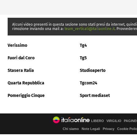
Alcuni video presenti in questa sezione sono stati presi da internet, quindi
rimozione inviando una mail a:
team_verticali@italiaonline.it
. Provvedere
Verissimo
Tg4
Fuori dal Coro
Tg5
Stasera Italia
Studioaperto
Quarta Repubblica
Tgcom24
Pomeriggio Cinque
Sport mediaset
LIBERO
VIRGILIO
PAGINE
Chi siamo
Note Legali
Privacy
Cookie Poli