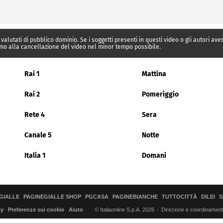
 valutati di pubblico dominio. Se i soggetti presenti in questi video o gli autori av
mo alla cancellazione del video nel minor tempo possibile.
Rai 1
Mattina
Rai 2
Pomeriggio
Rete 4
Sera
Canale 5
Notte
Italia 1
Domani
GIALLE
PAGINEGIALLE SHOP
PGCASA
PAGINEBIANCHE
TUTTOCITTÀ
DILEI
S
© Italiaonline S.p.A. 2026
Direzione e coordinamento 
cy
Preferenze sui cookie
Aiuto