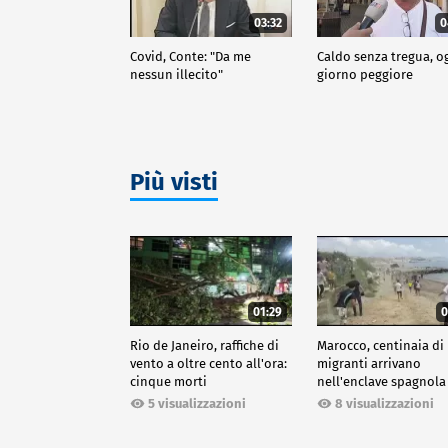
03:32
0
Covid, Conte: "Da me
Caldo senza tregua, o
nessun illecito"
giorno peggiore
Più visti
01:29
0
Rio de Janeiro, raffiche di
Marocco, centinaia di
vento a oltre cento all'ora:
migranti arrivano
cinque morti
nell'enclave spagnola
Ceuta
5 visualizzazioni
8 visualizzazioni