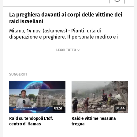
La preghiera davanti ai corpi delle vittime dei
raid israeliani
Milano, 14 nov. (askanews) - Pianti, urla di
disperazione e preghiere. Il personale medico e i
parenti pregano davanti ai corpi delle vittime uccise
dai bombardamenti israeliani prima della loro
sepoltura, fuori dall'obitorio dell'ospedale Nasser a
Khan Yunis, nel sud della Striscia di Gaza.
SUGGERITI
ESTERI
01:51
01:44
Raid su tendopoli L'Idf:
Raid e vittime nessuna
centro di Hamas
tregua