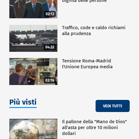
dignità delle persone"
02:12
Traffico, code e caldo richiami
alla prudenza
04:32
Tensione Roma-Madrid
l'Unione Europea media
02:16
Più visti
VEDI TUTTI
Il pallone della "Mano de Dios"
all'asta per oltre 10 milioni
dollari