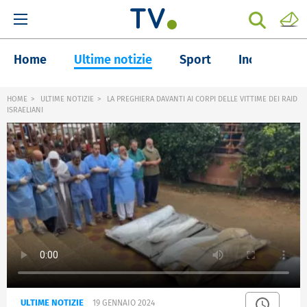
Home
Ultime notizie
Sport
Inchieste
HOME
ULTIME NOTIZIE
LA PREGHIERA DAVANTI AI CORPI DELLE VITTIME DEI RAID
ISRAELIANI
ULTIME NOTIZIE
19 GENNAIO 2024