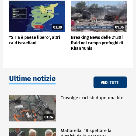
03:38
01:36
"Siria è paese libero", altri
Breaking News delle 21.30 |
raid israeliani
Raid nel campo profughi di
Khan Yunis
Ultime notizie
VEDI TUTTI
Travolge i ciclisti dopo una lite
01:24
Mattarella: "Rispettare la