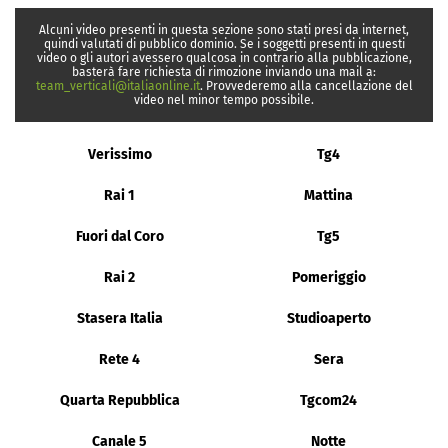
Alcuni video presenti in questa sezione sono stati presi da internet,
quindi valutati di pubblico dominio. Se i soggetti presenti in questi
video o gli autori avessero qualcosa in contrario alla pubblicazione,
basterà fare richiesta di rimozione inviando una mail a:
team_verticali@italiaonline.it
. Provvederemo alla cancellazione del
video nel minor tempo possibile.
Verissimo
Tg4
Rai 1
Mattina
Fuori dal Coro
Tg5
Rai 2
Pomeriggio
Stasera Italia
Studioaperto
Rete 4
Sera
Quarta Repubblica
Tgcom24
Canale 5
Notte