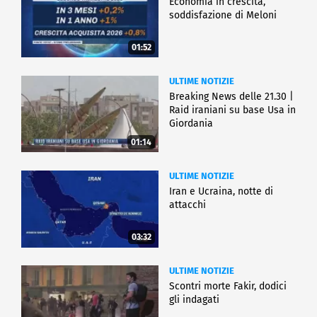
Economia in crescita,
soddisfazione di Meloni
01:52
ULTIME NOTIZIE
Breaking News delle 21.30 |
Raid iraniani su base Usa in
Giordania
01:14
ULTIME NOTIZIE
Iran e Ucraina, notte di
attacchi
03:32
ULTIME NOTIZIE
Scontri morte Fakir, dodici
gli indagati