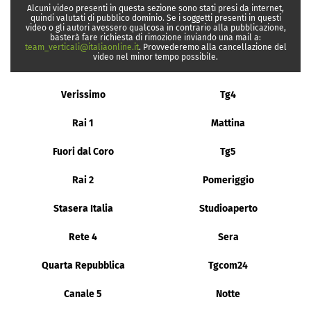
Alcuni video presenti in questa sezione sono stati presi da internet,
quindi valutati di pubblico dominio. Se i soggetti presenti in questi
video o gli autori avessero qualcosa in contrario alla pubblicazione,
basterà fare richiesta di rimozione inviando una mail a:
team_verticali@italiaonline.it
. Provvederemo alla cancellazione del
video nel minor tempo possibile.
Verissimo
Tg4
Rai 1
Mattina
Fuori dal Coro
Tg5
Rai 2
Pomeriggio
Stasera Italia
Studioaperto
Rete 4
Sera
Quarta Repubblica
Tgcom24
Canale 5
Notte