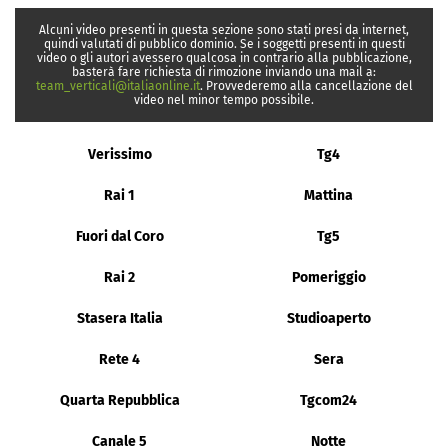
Alcuni video presenti in questa sezione sono stati presi da internet,
quindi valutati di pubblico dominio. Se i soggetti presenti in questi
video o gli autori avessero qualcosa in contrario alla pubblicazione,
basterà fare richiesta di rimozione inviando una mail a:
team_verticali@italiaonline.it
. Provvederemo alla cancellazione del
video nel minor tempo possibile.
Verissimo
Tg4
Rai 1
Mattina
Fuori dal Coro
Tg5
Rai 2
Pomeriggio
Stasera Italia
Studioaperto
Rete 4
Sera
Quarta Repubblica
Tgcom24
Canale 5
Notte