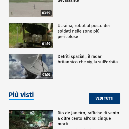
devastante
03:19
Ucraina, robot al posto dei
soldati nelle zone più
pericolose
01:59
Detriti spaziali, il radar
britannico che vigila sull'orbita
01:52
Più visti
VEDI TUTTI
Rio de Janeiro, raffiche di vento
a oltre cento all'ora: cinque
morti