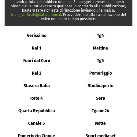
quindi valutati di pubblico dominio. Se i soggetti presenti in questi
video o gli autori avessero qualcosa in contrario alla pubblicazione,
basterà fare richiesta di rimozione inviando una mail a:
team_verticali@italiaonline.it
. Provvederemo alla cancellazione del
video nel minor tempo possibile.
Verissimo
Tg4
Rai 1
Mattina
Fuori dal Coro
Tg5
Rai 2
Pomeriggio
Stasera Italia
Studioaperto
Rete 4
Sera
Quarta Repubblica
Tgcom24
Canale 5
Notte
Pomeriggio Cinque
Sport mediaset