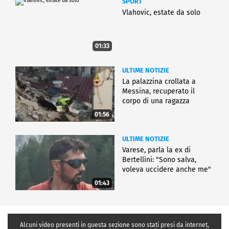
SPORT
Vlahovic, estate da solo
01:33
ULTIME NOTIZIE
La palazzina crollata a
Messina, recuperato il
corpo di una ragazza
01:56
ULTIME NOTIZIE
Varese, parla la ex di
Bertellini: "Sono salva,
voleva uccidere anche me"
01:43
Alcuni video presenti in questa sezione sono stati presi da internet,