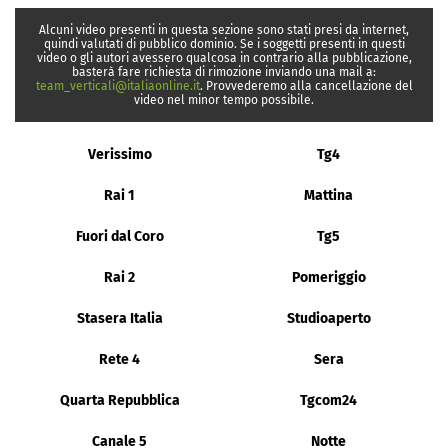
Alcuni video presenti in questa sezione sono stati presi da internet,
quindi valutati di pubblico dominio. Se i soggetti presenti in questi
video o gli autori avessero qualcosa in contrario alla pubblicazione,
basterà fare richiesta di rimozione inviando una mail a:
team_verticali@italiaonline.it
. Provvederemo alla cancellazione del
video nel minor tempo possibile.
Verissimo
Tg4
Rai 1
Mattina
Fuori dal Coro
Tg5
Rai 2
Pomeriggio
Stasera Italia
Studioaperto
Rete 4
Sera
Quarta Repubblica
Tgcom24
Canale 5
Notte