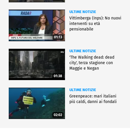
ULTIME NOTIZIE
Vittimberga (Inps): No nuovi
interventi su età
pensionabile
01:13
ULTIME NOTIZIE
'The Walking dead: dead
city', terza stagione con
Maggie e Negan
01:38
ULTIME NOTIZIE
Greenpeace: mari italiani
più caldi, danni ai fondali
02:02