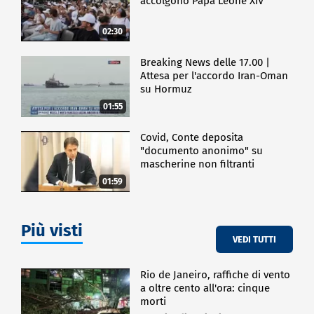
accolgono Papa Leone XIV
02:30
Breaking News delle 17.00 |
Attesa per l'accordo Iran-Oman
su Hormuz
01:55
Covid, Conte deposita
"documento anonimo" su
mascherine non filtranti
01:59
Più visti
VEDI TUTTI
Rio de Janeiro, raffiche di vento
a oltre cento all'ora: cinque
morti