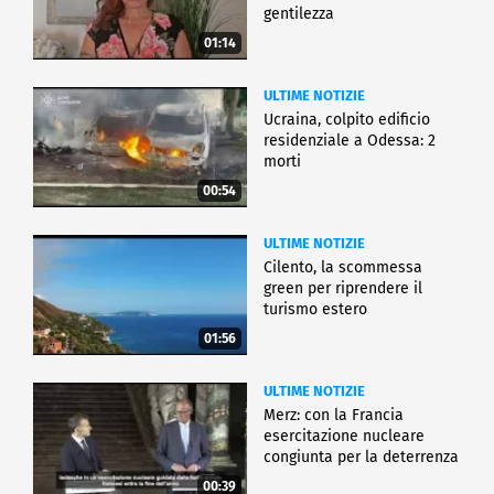
gentilezza
01:14
ULTIME NOTIZIE
Ucraina, colpito edificio
residenziale a Odessa: 2
morti
00:54
ULTIME NOTIZIE
Cilento, la scommessa
green per riprendere il
turismo estero
01:56
ULTIME NOTIZIE
Merz: con la Francia
esercitazione nucleare
congiunta per la deterrenza
00:39