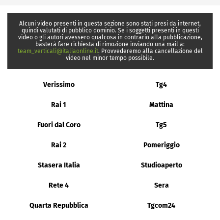
Alcuni video presenti in questa sezione sono stati presi da internet,
quindi valutati di pubblico dominio. Se i soggetti presenti in questi
video o gli autori avessero qualcosa in contrario alla pubblicazione,
basterà fare richiesta di rimozione inviando una mail a:
team_verticali@italiaonline.it
. Provvederemo alla cancellazione del
video nel minor tempo possibile.
Verissimo
Tg4
Rai 1
Mattina
Fuori dal Coro
Tg5
Rai 2
Pomeriggio
Stasera Italia
Studioaperto
Rete 4
Sera
Quarta Repubblica
Tgcom24