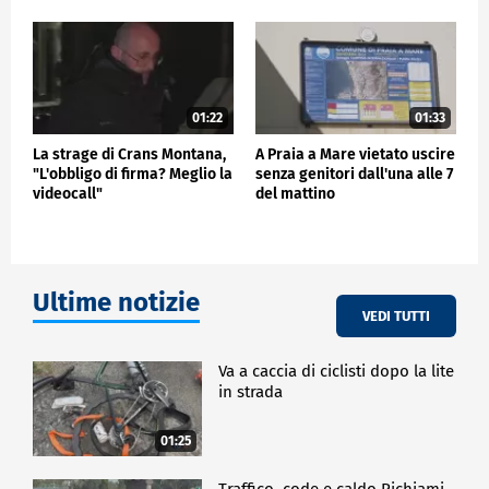
01:22
01:33
La strage di Crans Montana,
A Praia a Mare vietato uscire
"L'obbligo di firma? Meglio la
senza genitori dall'una alle 7
videocall"
del mattino
Ultime notizie
VEDI TUTTI
Va a caccia di ciclisti dopo la lite
in strada
01:25
Traffico, code e caldo Richiami