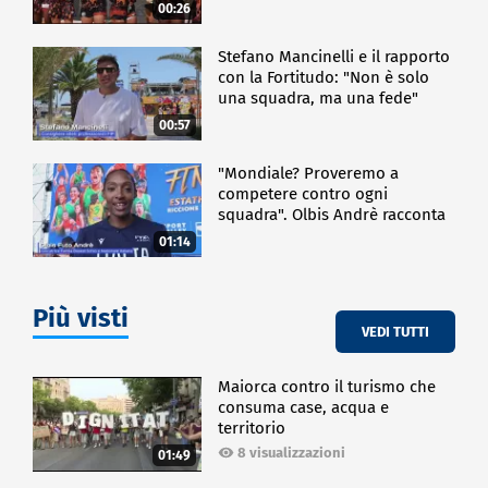
00:26
Stefano Mancinelli e il rapporto
con la Fortitudo: "Non è solo
una squadra, ma una fede"
00:57
"Mondiale? Proveremo a
competere contro ogni
squadra". Olbis Andrè racconta
il percorso di avvicinamento ai
01:14
prossimi mondiali in Germania.
Più visti
VEDI TUTTI
Maiorca contro il turismo che
consuma case, acqua e
territorio
8 visualizzazioni
01:49