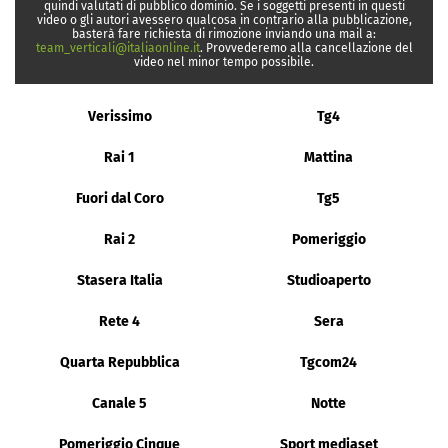
quindi valutati di pubblico dominio. Se i soggetti presenti in questi
video o gli autori avessero qualcosa in contrario alla pubblicazione,
basterà fare richiesta di rimozione inviando una mail a:
team_verticali@italiaonline.it
. Provvederemo alla cancellazione del
video nel minor tempo possibile.
Verissimo
Tg4
Rai 1
Mattina
Fuori dal Coro
Tg5
Rai 2
Pomeriggio
Stasera Italia
Studioaperto
Rete 4
Sera
Quarta Repubblica
Tgcom24
Canale 5
Notte
Pomeriggio Cinque
Sport mediaset