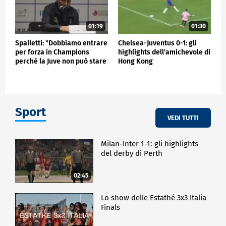
01:19
01:30
Spalletti: "Dobbiamo entrare
Chelsea-Juventus 0-1: gli
per forza in Champions
highlights dell'amichevole di
perché la Juve non può stare
Hong Kong
fuori"
Sport
VEDI TUTTI
Milan-Inter 1-1: gli highlights
del derby di Perth
02:45
Lo show delle Estathé 3x3 Italia
Finals