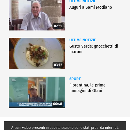
ULTIME NOTIZIE
Auguri a Sami Modiano
02:55
ULTIME NOTIZIE
Gusto Verde: gnocchetti di
maroni
03:12
SPORT
Fiorentina, le prime
immagini di Olaui
00:48
Alcuni video presenti in questa sezione sono stati presi da internet,