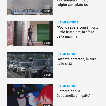
Raid iraniano in Iraq,
colpito Consolato Usa
02:09
ULTIME NOTIZIE
"Voglio sapere com'è morto
il mio bambino", lo sfogo
della mamma
01:29
ULTIME NOTIZIE
Partenze e traffico, in fuga
dalle città
01:45
ULTIME NOTIZIE
Il ritorno de "La
Gabbianella e il gatto"