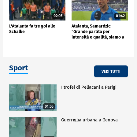
02:05
01:42
L'Atalanta fa tre gol allo
Atalanta, Samardzic:
Schalke
"Grande partita per
intensità e qualità, siamo a
buon punto"
Sport
VEDI TUTTI
I trofei di Pellacani a Parigi
01:56
Guerriglia urbana a Genova