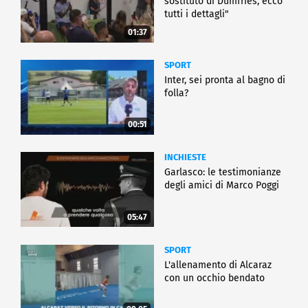
sostituto di Dumfries, ecco
tutti i dettagli"
01:37
SPORT
Inter, sei pronta al bagno di
folla?
00:51
INCHIESTE
Garlasco: le testimonianze
degli amici di Marco Poggi
05:47
SPORT
L'allenamento di Alcaraz
con un occhio bendato