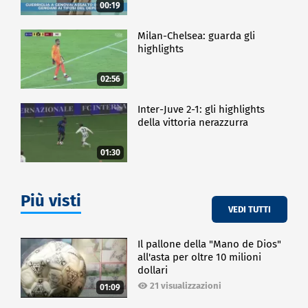
00:19
Milan-Chelsea: guarda gli
highlights
02:56
Inter-Juve 2-1: gli highlights
della vittoria nerazzurra
01:30
Più visti
VEDI TUTTI
Il pallone della "Mano de Dios"
all'asta per oltre 10 milioni
dollari
21 visualizzazioni
01:09