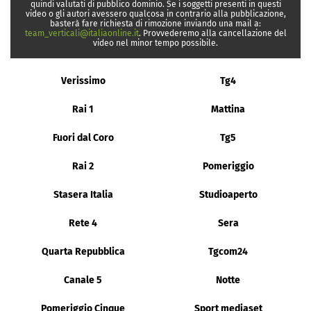
quindi valutati di pubblico dominio. Se i soggetti presenti in questi
video o gli autori avessero qualcosa in contrario alla pubblicazione,
basterà fare richiesta di rimozione inviando una mail a:
team_verticali@italiaonline.it
. Provvederemo alla cancellazione del
video nel minor tempo possibile.
Verissimo
Tg4
Rai 1
Mattina
Fuori dal Coro
Tg5
Rai 2
Pomeriggio
Stasera Italia
Studioaperto
Rete 4
Sera
Quarta Repubblica
Tgcom24
Canale 5
Notte
Pomeriggio Cinque
Sport mediaset