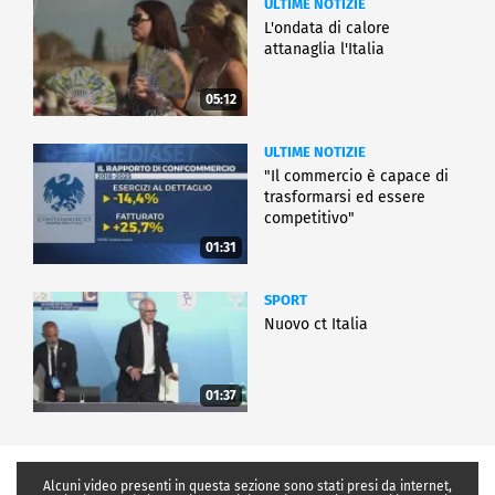
ULTIME NOTIZIE
L'ondata di calore
attanaglia l'Italia
05:12
ULTIME NOTIZIE
"Il commercio è capace di
trasformarsi ed essere
competitivo"
01:31
SPORT
Nuovo ct Italia
01:37
Alcuni video presenti in questa sezione sono stati presi da internet,