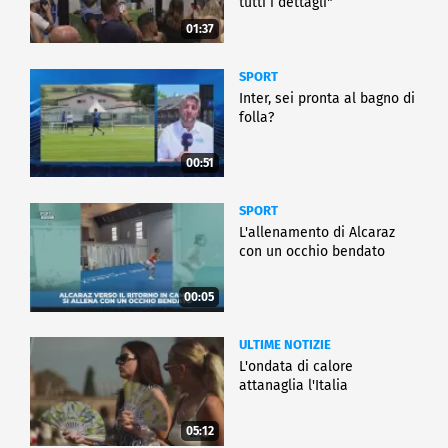
tutti i dettagli"
01:37
SPORT
Inter, sei pronta al bagno di
folla?
00:51
SPORT
L'allenamento di Alcaraz
con un occhio bendato
00:05
ULTIME NOTIZIE
L'ondata di calore
attanaglia l'Italia
05:12