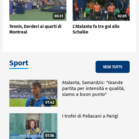
00:31
02:05
Tennis, Darderi ai quarti di
L'Atalanta fa tre gol allo
Montreal
Schalke
Sport
VEDI TUTTI
Atalanta, Samardzic: "Grande
partita per intensità e qualità,
siamo a buon punto"
01:42
I trofei di Pellacani a Parigi
01:56