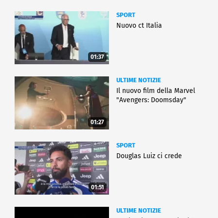
SPORT
Nuovo ct Italia
01:37
ULTIME NOTIZIE
Il nuovo film della Marvel
"Avengers: Doomsday"
01:27
SPORT
Douglas Luiz ci crede
01:51
ULTIME NOTIZIE