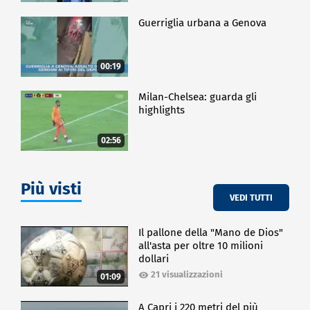
Guerriglia urbana a Genova
00:19
Milan-Chelsea: guarda gli
highlights
02:56
Più visti
VEDI TUTTI
Il pallone della "Mano de Dios"
all'asta per oltre 10 milioni
dollari
21 visualizzazioni
01:09
A Capri i 220 metri del più