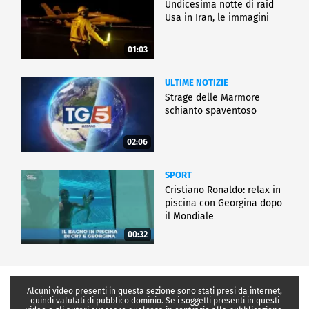
Undicesima notte di raid
Usa in Iran, le immagini
01:03
ULTIME NOTIZIE
Strage delle Marmore
schianto spaventoso
02:06
SPORT
Cristiano Ronaldo: relax in
piscina con Georgina dopo
il Mondiale
00:32
Alcuni video presenti in questa sezione sono stati presi da internet,
quindi valutati di pubblico dominio. Se i soggetti presenti in questi