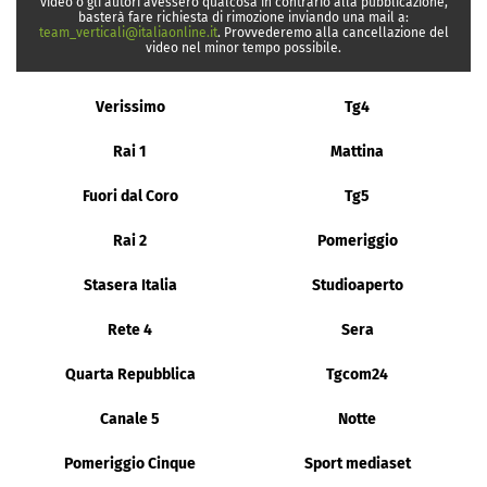
video o gli autori avessero qualcosa in contrario alla pubblicazione,
basterà fare richiesta di rimozione inviando una mail a:
team_verticali@italiaonline.it
. Provvederemo alla cancellazione del
video nel minor tempo possibile.
Verissimo
Tg4
Rai 1
Mattina
Fuori dal Coro
Tg5
Rai 2
Pomeriggio
Stasera Italia
Studioaperto
Rete 4
Sera
Quarta Repubblica
Tgcom24
Canale 5
Notte
Pomeriggio Cinque
Sport mediaset