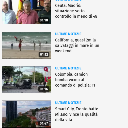
Ceuta, Madrid:
situazione sotto
controllo in meno di 48
01:18
ore
ULTIME NOTIZIE
California, quasi 2mila
salvataggi in mare in un
weekend
01:12
ULTIME NOTIZIE
Colombia, camion
bomba vicino al
comando di polizia: 11
01:16
feriti
ULTIME NOTIZIE
Smart City, Trento batte
Milano: vince la qualità
della vita
01:47