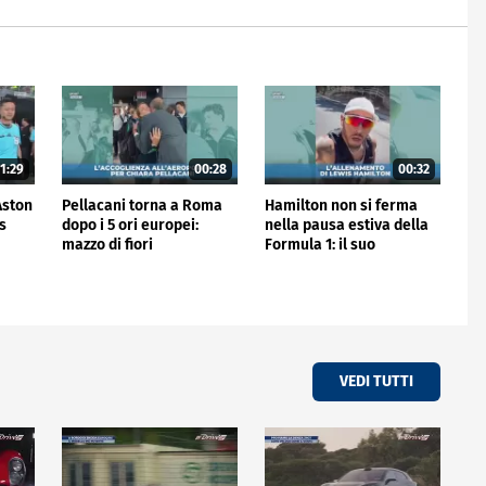
1:29
00:28
00:32
'Aston
Pellacani torna a Roma
Hamilton non si ferma
is
dopo i 5 ori europei:
nella pausa estiva della
mazzo di fiori
Formula 1: il suo
all'aeroporto
allenamento
VEDI TUTTI