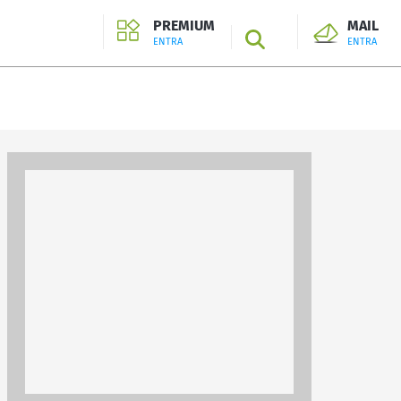
PREMIUM
MAIL
SEARCH
ENTRA
ENTRA
ENTRA