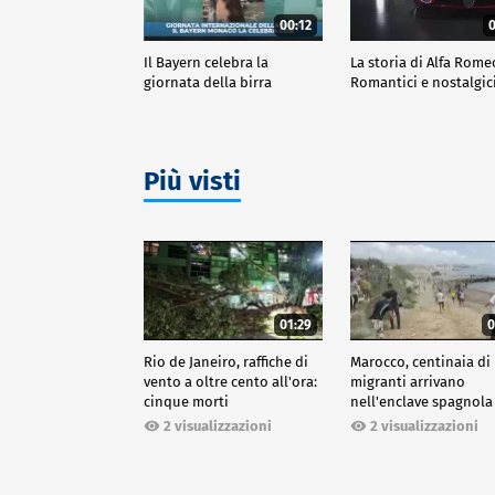
00:12
0
Il Bayern celebra la
La storia di Alfa Rome
giornata della birra
Romantici e nostalgic
Più visti
01:29
0
Rio de Janeiro, raffiche di
Marocco, centinaia di
vento a oltre cento all'ora:
migranti arrivano
cinque morti
nell'enclave spagnola
Ceuta
2 visualizzazioni
2 visualizzazioni