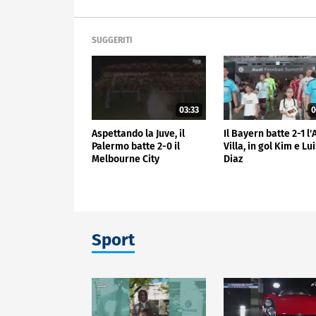
SUGGERITI
03:33
0
Aspettando la Juve, il
Il Bayern batte 2-1 l
Palermo batte 2-0 il
Villa, in gol Kim e Lu
Melbourne City
Diaz
Sport