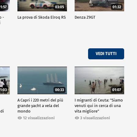
1:57
03:05
01:32
o -
La prova di Skoda Elroq RS
Denza Z9GT
i
VEDI TUTTI
1:03
00:33
01:07
A Capri i 220 metri del più
I migranti di Ceuta: "Siamo
grande yacht a vela del
venuti qui in cerca di una
 di
mondo
vita migliore"
12 visualizzazioni
3 visualizzazioni