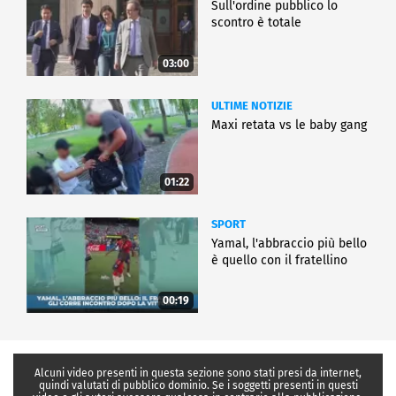
Sull'ordine pubblico lo
scontro è totale
03:00
ULTIME NOTIZIE
Maxi retata vs le baby gang
01:22
SPORT
Yamal, l'abbraccio più bello
è quello con il fratellino
00:19
Alcuni video presenti in questa sezione sono stati presi da internet,
quindi valutati di pubblico dominio. Se i soggetti presenti in questi