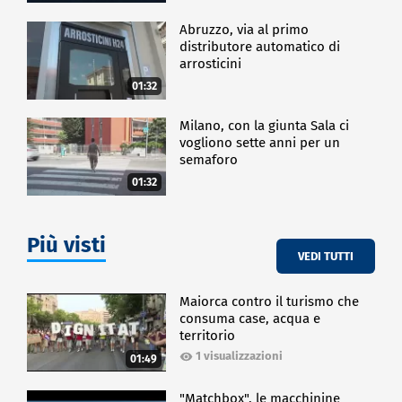
Abruzzo, via al primo
distributore automatico di
arrosticini
01:32
Milano, con la giunta Sala ci
vogliono sette anni per un
semaforo
01:32
Più visti
VEDI TUTTI
Maiorca contro il turismo che
consuma case, acqua e
territorio
1 visualizzazioni
01:49
"Matchbox", le macchinine