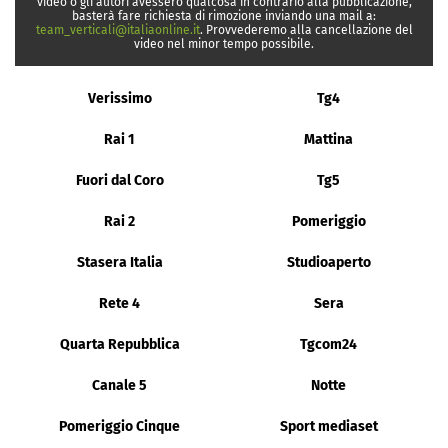
video o gli autori avessero qualcosa in contrario alla pubblicazione,
basterà fare richiesta di rimozione inviando una mail a:
team_verticali@italiaonline.it
. Provvederemo alla cancellazione del
video nel minor tempo possibile.
Verissimo
Tg4
Rai 1
Mattina
Fuori dal Coro
Tg5
Rai 2
Pomeriggio
Stasera Italia
Studioaperto
Rete 4
Sera
Quarta Repubblica
Tgcom24
Canale 5
Notte
Pomeriggio Cinque
Sport mediaset