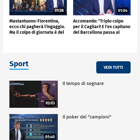
01:28
01:04
Mastantuono-Fiorentina,
Accomando: "Triplo colpo
ecco chi pagherà l'ingaggio.
per il Cagliari! E l'ex capitano
Ma il colpo di giornata è del
del Barcellona passa al
Frosinone"
Liverpool"
Sport
VEDI TUTTI
Il tempo di sognare
02:03
Il poker dei "campioni"
01:40