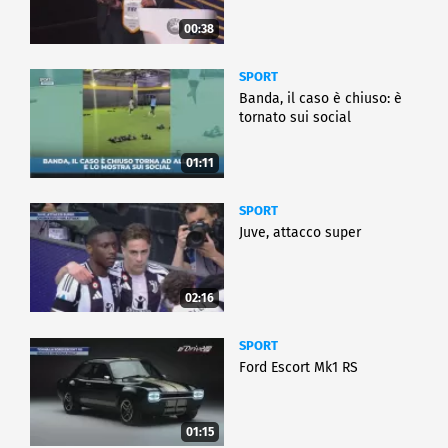
00:38
SPORT
Banda, il caso è chiuso: è
tornato sui social
01:11
SPORT
Juve, attacco super
02:16
SPORT
Ford Escort Mk1 RS
01:15