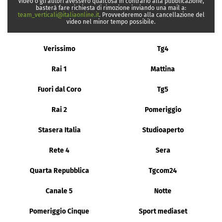
video o gli autori avessero qualcosa in contrario alla pubblicazione,
basterà fare richiesta di rimozione inviando una mail a:
team_verticali@italiaonline.it
. Provvederemo alla cancellazione del
video nel minor tempo possibile.
Verissimo
Tg4
Rai 1
Mattina
Fuori dal Coro
Tg5
Rai 2
Pomeriggio
Stasera Italia
Studioaperto
Rete 4
Sera
Quarta Repubblica
Tgcom24
Canale 5
Notte
Pomeriggio Cinque
Sport mediaset