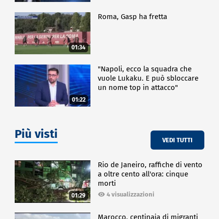
Roma, Gasp ha fretta
01:34
"Napoli, ecco la squadra che
vuole Lukaku. E può sbloccare
un nome top in attacco"
01:22
Più visti
VEDI TUTTI
Rio de Janeiro, raffiche di vento
a oltre cento all'ora: cinque
morti
4 visualizzazioni
01:29
Marocco, centinaia di migranti