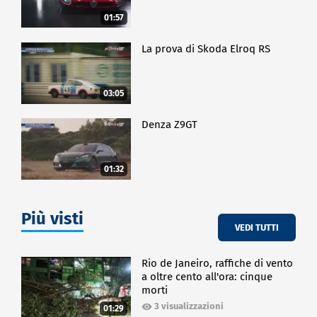
01:57
La prova di Skoda Elroq RS
03:05
Denza Z9GT
01:32
Più visti
VEDI TUTTI
Rio de Janeiro, raffiche di vento
a oltre cento all'ora: cinque
morti
3 visualizzazioni
01:29