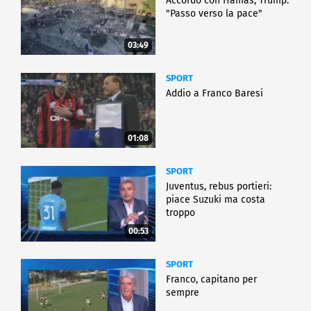
Accordo con Hamas, Trump:
"Passo verso la pace"
03:49
SPORT
Addio a Franco Baresi
01:08
SPORT
Juventus, rebus portieri:
piace Suzuki ma costa
troppo
00:53
SPORT
Franco, capitano per
sempre