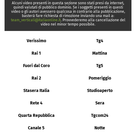
Alcuni video presenti in questa sezione sono stati presi da internet,
quindi valutati di pubblico dominio. Se i soggetti presenti in questi
video o gli autori avessero qualcosa in contrario alla pubblicazione,
basterà fare richiesta di rimozione inviando una mail a:
team_verticali@italiaonline.it
. Provvederemo alla cancellazione del
video nel minor tempo possibile.
Verissimo
Tg4
Rai 1
Mattina
Fuori dal Coro
Tg5
Rai 2
Pomeriggio
Stasera Italia
Studioaperto
Rete 4
Sera
Quarta Repubblica
Tgcom24
Canale 5
Notte