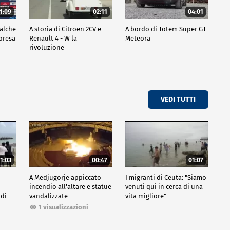
1:09
02:11
04:01
ualche
A storia di Citroen 2CV e
A bordo di Totem Super GT
mpresa
Renault 4 - W la
Meteora
rivoluzione
VEDI TUTTI
1:03
00:47
01:07
A Medjugorje appiccato
I migranti di Ceuta: "Siamo
incendio all'altare e statue
venuti qui in cerca di una
 di
vandalizzate
vita migliore"
1 visualizzazioni