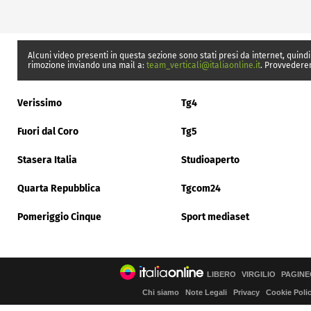
Alcuni video presenti in questa sezione sono stati presi da internet, quindi
rimozione inviando una mail a:
team_verticali@italiaonline.it
. Provvedere
Verissimo
Tg4
Fuori dal Coro
Tg5
Stasera Italia
Studioaperto
Quarta Repubblica
Tgcom24
Pomeriggio Cinque
Sport mediaset
LIBERO
VIRGILIO
PAGINE
Chi siamo
Note Legali
Privacy
Cookie Poli