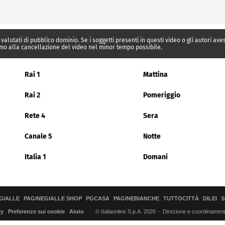
 valutati di pubblico dominio. Se i soggetti presenti in questi video o gli autori av
mo alla cancellazione del video nel minor tempo possibile.
Rai 1
Mattina
Rai 2
Pomeriggio
Rete 4
Sera
Canale 5
Notte
Italia 1
Domani
GIALLE
PAGINEGIALLE SHOP
PGCASA
PAGINEBIANCHE
TUTTOCITTÀ
DILEI
S
© Italiaonline S.p.A. 2026
Direzione e coordinamento 
cy
Preferenze sui cookie
Aiuto