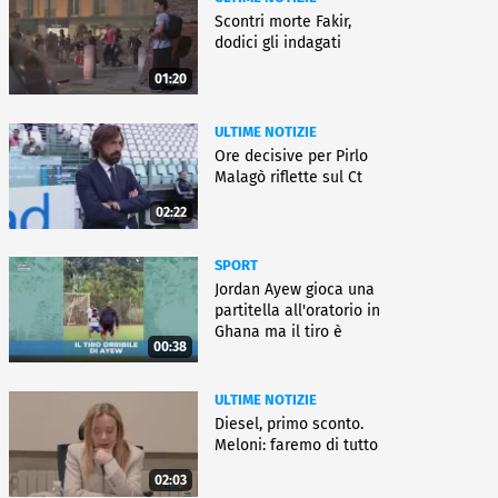
Scontri morte Fakir,
dodici gli indagati
01:20
ULTIME NOTIZIE
Ore decisive per Pirlo
Malagò riflette sul Ct
02:22
SPORT
Jordan Ayew gioca una
partitella all'oratorio in
Ghana ma il tiro è
00:38
horror
ULTIME NOTIZIE
Diesel, primo sconto.
Meloni: faremo di tutto
02:03