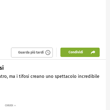
Condividi
Guarda più tardi
si
tro, ma i tifosi creano uno spettacolo incredibile