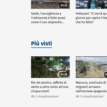
01:33
0
Salah, l'accoglienza a
Pellacani: "Ci vorrà q
Trebisonda è folle quasi
giorno per capire l'i
come il suo stipendio…
che ho fatto"
Più visti
01:29
0
Rio de Janeiro, raffiche di
Marocco, centinaia di
vento a oltre cento all'ora:
migranti arrivano
cinque morti
nell'enclave spagnola
Ceuta
2 visualizzazioni
3 visualizzazioni