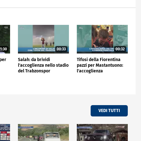
1:30
00:33
00:32
 per
Salah: da brividi
Tifosi della Fiorentina
l'accoglienza nello stadio
pazzi per Mastantuono:
del Trabzonspor
l'accoglienza
all'aeroporto
VEDI TUTTI