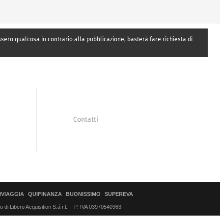
essero qualcosa in contrario alla pubblicazione, basterà fare richiesta di
Contatti
IVIAGGIA
QUIFINANZA
BUONISSIMO
SUPEREVA
di Libero Acquisition S.á r.l.
P. IVA 03970540963