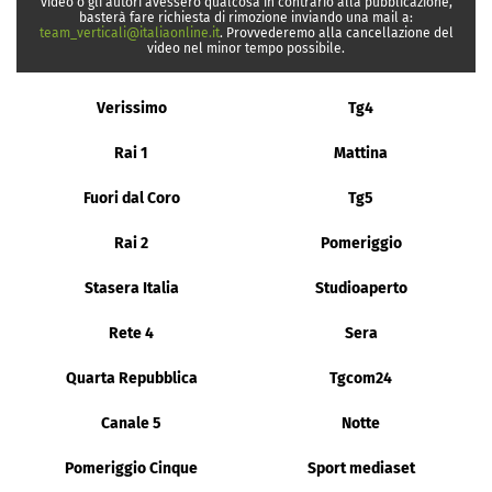
video o gli autori avessero qualcosa in contrario alla pubblicazione,
basterà fare richiesta di rimozione inviando una mail a:
team_verticali@italiaonline.it
. Provvederemo alla cancellazione del
video nel minor tempo possibile.
Verissimo
Tg4
Rai 1
Mattina
Fuori dal Coro
Tg5
Rai 2
Pomeriggio
Stasera Italia
Studioaperto
Rete 4
Sera
Quarta Repubblica
Tgcom24
Canale 5
Notte
Pomeriggio Cinque
Sport mediaset