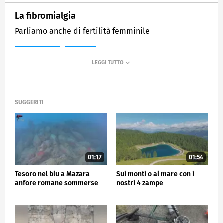
La fibromialgia
Parliamo anche di fertilità femminile
MEDIASET
TG5
SUGGERITI
01:17
01:54
Tesoro nel blu a Mazara
Sui monti o al mare con i
anfore romane sommerse
nostri 4 zampe