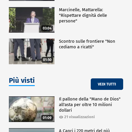
Marcinelle, Mattarella:
"Rispettare dignità delle
persone"
03:04
Scontro sulle frontiere "Non
cediamo a ricatti"
01:50
Più visti
VEDI TUTTI
Il pallone della "Mano de Dios"
all'asta per oltre 10 milioni
dollari
21 visualizzazioni
01:09
A Capri i 220 metri del più