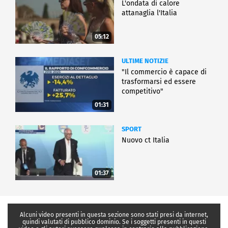
L'ondata di calore
attanaglia l'Italia
05:12
ULTIME NOTIZIE
"Il commercio è capace di
trasformarsi ed essere
competitivo"
01:31
SPORT
Nuovo ct Italia
01:37
Alcuni video presenti in questa sezione sono stati presi da internet,
quindi valutati di pubblico dominio. Se i soggetti presenti in questi