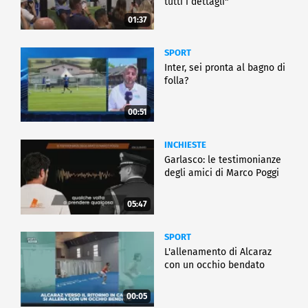
tutti i dettagli"
01:37
SPORT
Inter, sei pronta al bagno di
folla?
00:51
INCHIESTE
Garlasco: le testimonianze
degli amici di Marco Poggi
05:47
SPORT
L'allenamento di Alcaraz
con un occhio bendato
00:05