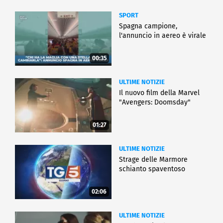
SPORT
Spagna campione,
l'annuncio in aereo è virale
00:35
ULTIME NOTIZIE
Il nuovo film della Marvel
"Avengers: Doomsday"
01:27
ULTIME NOTIZIE
Strage delle Marmore
schianto spaventoso
02:06
ULTIME NOTIZIE