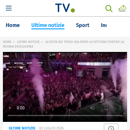
Home
Ultime notizie
Sport
Inchieste
HOME
ULTIME NOTIZIE
LA FESTA DEI TIFOSI USA DOPO LA VITTORIA CONTRO LA
BOSNIA ERZEGOVINA
ULTIME NOTIZIE
02 LUGLIO 2026