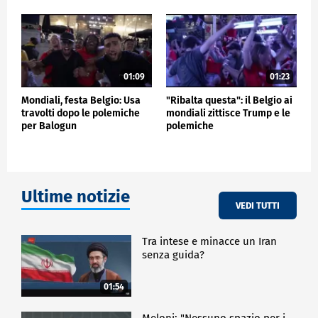
01:09
01:23
Mondiali, festa Belgio: Usa
"Ribalta questa": il Belgio ai
travolti dopo le polemiche
mondiali zittisce Trump e le
per Balogun
polemiche
Ultime notizie
VEDI TUTTI
Tra intese e minacce un Iran
senza guida?
01:54
Meloni: "Nessuno spazio per i