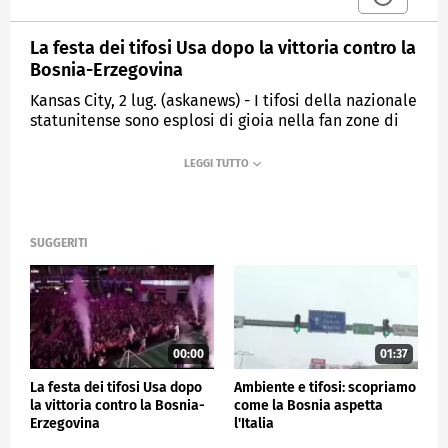
La festa dei tifosi Usa dopo la vittoria contro la
Bosnia-Erzegovina
Kansas City, 2 lug. (askanews) - I tifosi della nazionale
statunitense sono esplosi di gioia nella fan zone di
Kansas City dopo che la squadra co-organizzatrice
dei Mondiali si è qualificata agli ottavi di finale del
torneo, sconfiggendo la Bosnia-Erzegovina per 2-0.
Folarin Balogun ha aperto le marcature a Santa Clara
prima di essere espulso nel secondo tempo, ma
Malik Tillman ha siglato la vittoria con un gol su
SUGGERITI
calcio di punizione.
SPORT
00:00
01:37
La festa dei tifosi Usa dopo
Ambiente e tifosi: scopriamo
la vittoria contro la Bosnia-
come la Bosnia aspetta
Erzegovina
l'Italia