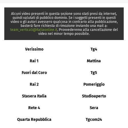
Alcuni video presenti in questa sezione sono stati presi da internet,
quindi valutati di pubblico dominio. Se i soggetti presenti in questi
video o gli autori avessero qualcosa in contrario alla pubblicazione,
basterà fare richiesta di rimozione inviando una mail a:
team_verticali@italiaonline.it
. Provvederemo alla cancellazione del
video nel minor tempo possibile.
Verissimo
Tg4
Rai 1
Mattina
Fuori dal Coro
Tg5
Rai 2
Pomeriggio
Stasera Italia
Studioaperto
Rete 4
Sera
Quarta Repubblica
Tgcom24