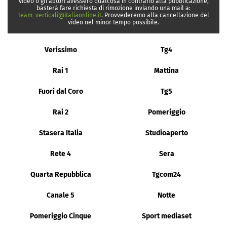
video o gli autori avessero qualcosa in contrario alla pubblicazione,
basterà fare richiesta di rimozione inviando una mail a:
team_verticali@italiaonline.it
. Provvederemo alla cancellazione del
video nel minor tempo possibile.
Verissimo
Tg4
Rai 1
Mattina
Fuori dal Coro
Tg5
Rai 2
Pomeriggio
Stasera Italia
Studioaperto
Rete 4
Sera
Quarta Repubblica
Tgcom24
Canale 5
Notte
Pomeriggio Cinque
Sport mediaset