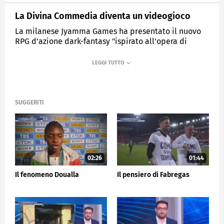
La Divina Commedia diventa un videogioco
La milanese Jyamma Games ha presentato il nuovo
RPG d'azione dark-fantasy "ispirato all'opera di
Dante Alighieri
MEDIASET
SPORTMEDIASET
SUGGERITI
02:26
01:44
Il fenomeno Doualla
Il pensiero di Fabregas