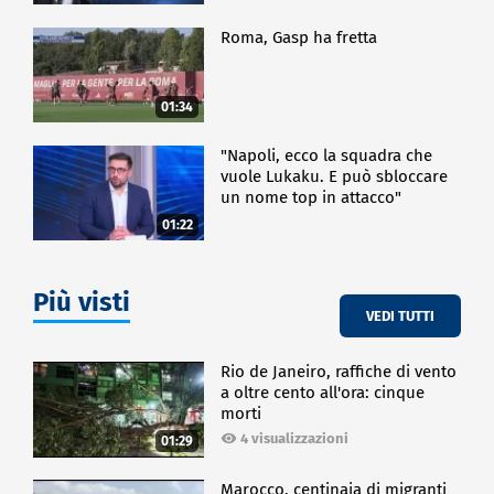
Roma, Gasp ha fretta
01:34
"Napoli, ecco la squadra che
vuole Lukaku. E può sbloccare
un nome top in attacco"
01:22
Più visti
VEDI TUTTI
Rio de Janeiro, raffiche di vento
a oltre cento all'ora: cinque
morti
4 visualizzazioni
01:29
Marocco, centinaia di migranti