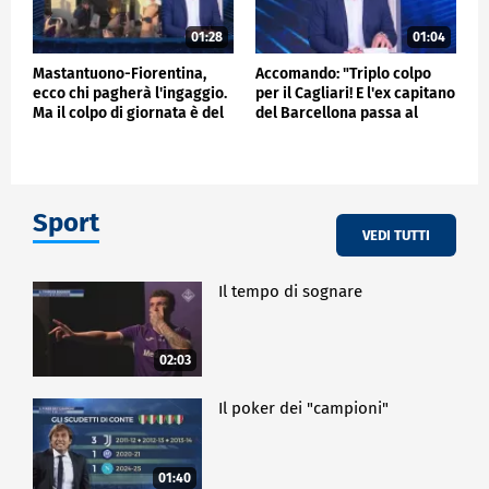
01:28
01:04
Mastantuono-Fiorentina,
Accomando: "Triplo colpo
ecco chi pagherà l'ingaggio.
per il Cagliari! E l'ex capitano
Ma il colpo di giornata è del
del Barcellona passa al
Frosinone"
Liverpool"
Sport
VEDI TUTTI
Il tempo di sognare
02:03
Il poker dei "campioni"
01:40