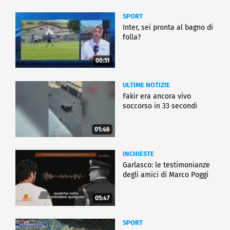
SPORT
Inter, sei pronta al bagno di
folla?
00:51
ULTIME NOTIZIE
Fakir era ancora vivo
soccorso in 33 secondi
01:46
INCHIESTE
Garlasco: le testimonianze
degli amici di Marco Poggi
05:47
SPORT