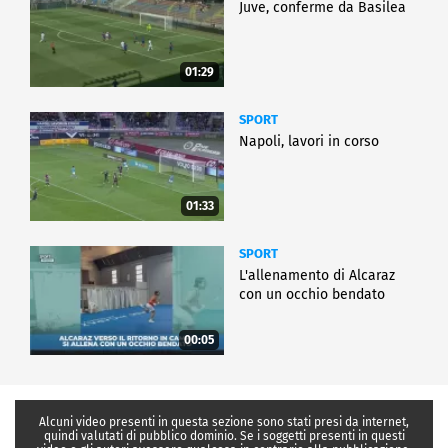
Juve, conferme da Basilea
01:29
SPORT
Napoli, lavori in corso
01:33
SPORT
L'allenamento di Alcaraz
con un occhio bendato
00:05
Alcuni video presenti in questa sezione sono stati presi da internet,
quindi valutati di pubblico dominio. Se i soggetti presenti in questi