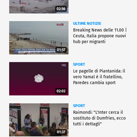
02:56
ULTIME NOTIZIE
Breaking News delle 11.00 |
Ceuta, Italia propone nuovi
hub per migranti
01:57
SPORT
Le pagelle di Piantanida: il
vero Yamal è il fratellino,
Paredes cambia sport
02:02
SPORT
Raimondi: "L'Inter cerca il
sostituto di Dumfries, ecco
tutti i dettagli"
01:37