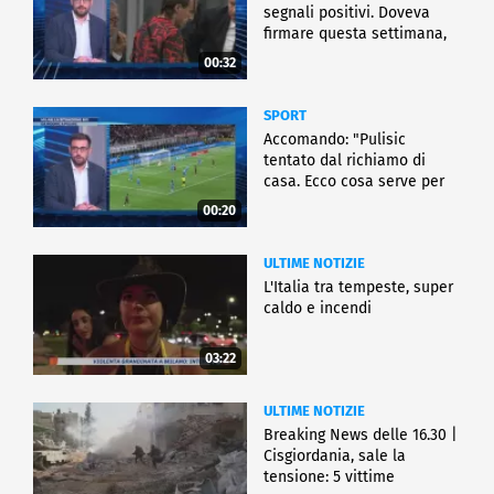
segnali positivi. Doveva
firmare questa settimana,
ma..."
00:32
SPORT
Accomando: "Pulisic
tentato dal richiamo di
casa. Ecco cosa serve per
partire"
00:20
ULTIME NOTIZIE
L'Italia tra tempeste, super
caldo e incendi
03:22
ULTIME NOTIZIE
Breaking News delle 16.30 |
Cisgiordania, sale la
tensione: 5 vittime