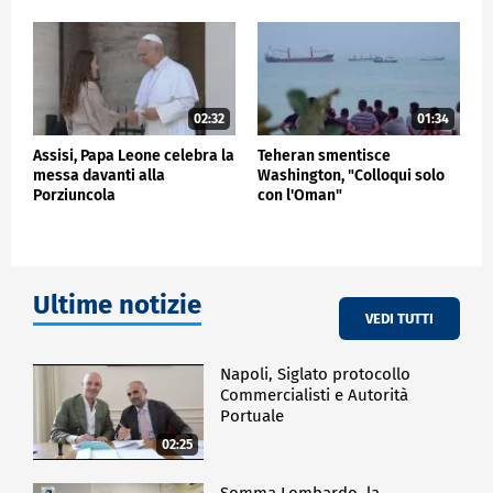
02:32
01:34
Assisi, Papa Leone celebra la
Teheran smentisce
messa davanti alla
Washington, "Colloqui solo
Porziuncola
con l'Oman"
Ultime notizie
VEDI TUTTI
Napoli, Siglato protocollo
Commercialisti e Autorità
Portuale
02:25
Somma Lombardo, la