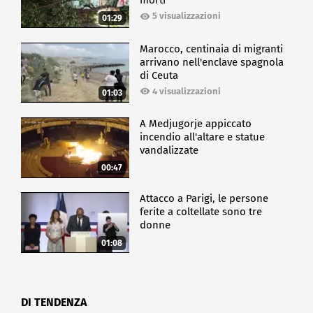
morti
5 visualizzazioni
01:29
Marocco, centinaia di migranti
arrivano nell'enclave spagnola
di Ceuta
4 visualizzazioni
01:03
A Medjugorje appiccato
incendio all'altare e statue
vandalizzate
00:47
Attacco a Parigi, le persone
ferite a coltellate sono tre
donne
01:08
DI TENDENZA