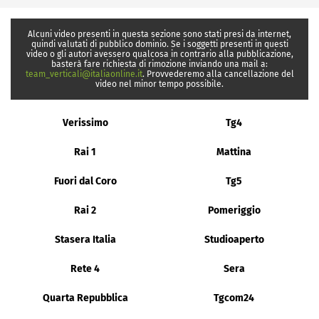
Alcuni video presenti in questa sezione sono stati presi da internet,
quindi valutati di pubblico dominio. Se i soggetti presenti in questi
video o gli autori avessero qualcosa in contrario alla pubblicazione,
basterà fare richiesta di rimozione inviando una mail a:
team_verticali@italiaonline.it
. Provvederemo alla cancellazione del
video nel minor tempo possibile.
Verissimo
Tg4
Rai 1
Mattina
Fuori dal Coro
Tg5
Rai 2
Pomeriggio
Stasera Italia
Studioaperto
Rete 4
Sera
Quarta Repubblica
Tgcom24