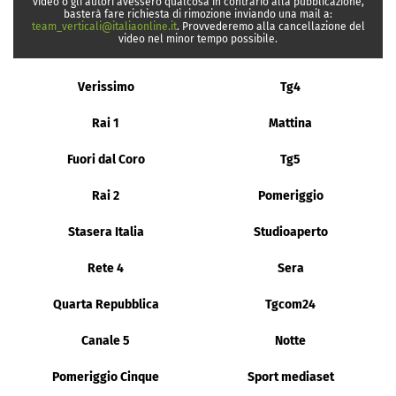
video o gli autori avessero qualcosa in contrario alla pubblicazione,
basterà fare richiesta di rimozione inviando una mail a:
team_verticali@italiaonline.it
. Provvederemo alla cancellazione del
video nel minor tempo possibile.
Verissimo
Tg4
Rai 1
Mattina
Fuori dal Coro
Tg5
Rai 2
Pomeriggio
Stasera Italia
Studioaperto
Rete 4
Sera
Quarta Repubblica
Tgcom24
Canale 5
Notte
Pomeriggio Cinque
Sport mediaset