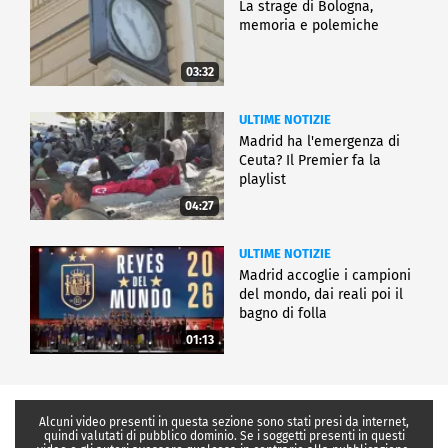
La strage di Bologna,
memoria e polemiche
03:32
ULTIME NOTIZIE
Madrid ha l'emergenza di
Ceuta? Il Premier fa la
playlist
04:27
ULTIME NOTIZIE
Madrid accoglie i campioni
del mondo, dai reali poi il
bagno di folla
01:13
Alcuni video presenti in questa sezione sono stati presi da internet,
quindi valutati di pubblico dominio. Se i soggetti presenti in questi