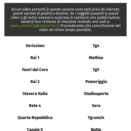
Alcuni video presenti in questa sezione sono stati presi da internet,
quindi valutati di pubblico dominio. Se i soggetti presenti in questi
video o gli autori avessero qualcosa in contrario alla pubblicazione,
basterà fare richiesta di rimozione inviando una mail a:
team_verticali@italiaonline.it
. Provvederemo alla cancellazione del
video nel minor tempo possibile.
Verissimo
Tg4
Rai 1
Mattina
Fuori dal Coro
Tg5
Rai 2
Pomeriggio
Stasera Italia
Studioaperto
Rete 4
Sera
Quarta Repubblica
Tgcom24
Canale 5
Notte