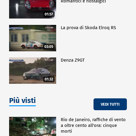
Romantici e nostalgici
01:57
La prova di Skoda Elroq RS
03:05
Denza Z9GT
01:32
Più visti
VEDI TUTTI
Rio de Janeiro, raffiche di vento
a oltre cento all'ora: cinque
morti