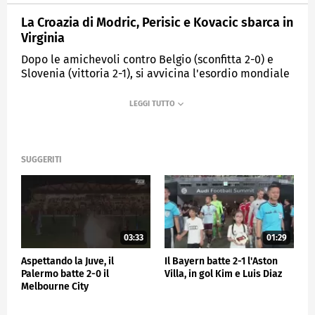
La Croazia di Modric, Perisic e Kovacic sbarca in
Virginia
Dopo le amichevoli contro Belgio (sconfitta 2-0) e
Slovenia (vittoria 2-1), si avvicina l'esordio mondiale
del 17 giugno con l'Inghilterra
MEDIASET
SPORTMEDIASET
SUGGERITI
03:33
01:29
Aspettando la Juve, il
Il Bayern batte 2-1 l'Aston
Palermo batte 2-0 il
Villa, in gol Kim e Luis Diaz
Melbourne City