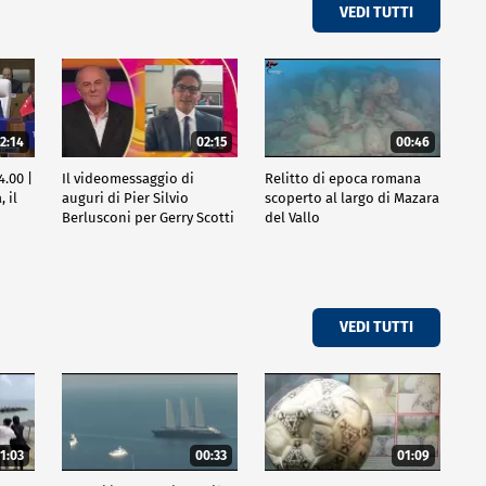
VEDI TUTTI
2:14
02:15
00:46
4.00 |
Il videomessaggio di
Relitto di epoca romana
 il
auguri di Pier Silvio
scoperto al largo di Mazara
Berlusconi per Gerry Scotti
del Vallo
VEDI TUTTI
1:03
00:33
01:09