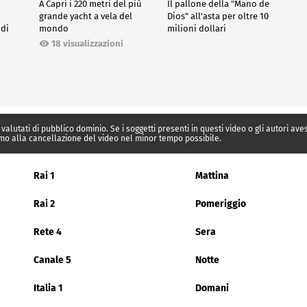
A Capri i 220 metri del più
Il pallone della "Mano de
grande yacht a vela del
Dios" all'asta per oltre 10
 di
mondo
milioni dollari
18 visualizzazioni
 valutati di pubblico dominio. Se i soggetti presenti in questi video o gli autori av
mo alla cancellazione del video nel minor tempo possibile.
Rai 1
Mattina
Rai 2
Pomeriggio
Rete 4
Sera
Canale 5
Notte
Italia 1
Domani