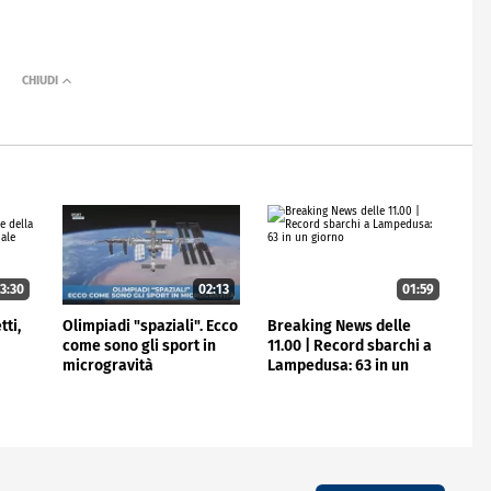
3:30
02:13
01:59
ti,
Olimpiadi "spaziali". Ecco
Breaking News delle
come sono gli sport in
11.00 | Record sbarchi a
microgravità
Lampedusa: 63 in un
giorno