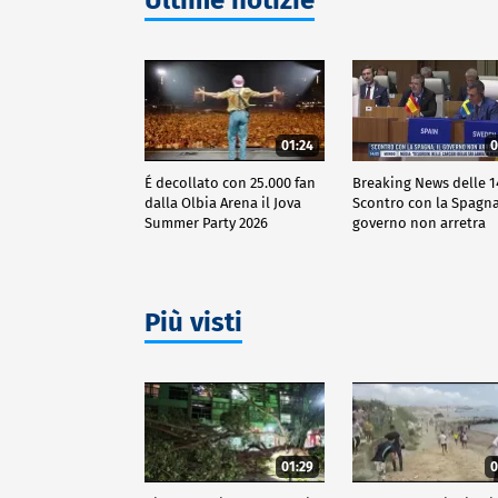
Ultime notizie
01:24
0
É decollato con 25.000 fan
Breaking News delle 1
dalla Olbia Arena il Jova
Scontro con la Spagna,
Summer Party 2026
governo non arretra
Più visti
01:29
0