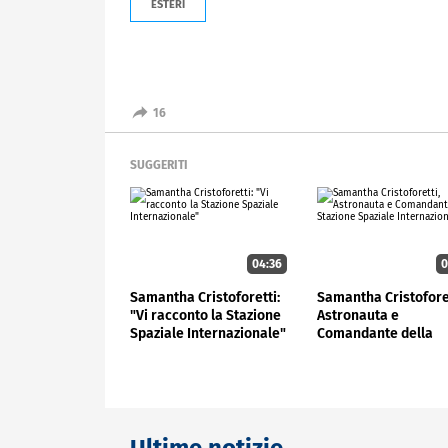
ESTERI
16
SUGGERITI
04:36
0
Samantha Cristoforetti:
Samantha Cristoforet
"Vi racconto la Stazione
Astronauta e
Spaziale Internazionale"
Comandante della
Stazione Spaziale
Internazionale