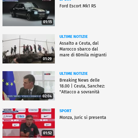
Ford Escort Mk1 RS
01:15
ULTIME NOTIZIE
Assalto a Ceuta, dal
Marocco sbarco dal
mare di 60mila migranti
01:29
ULTIME NOTIZIE
Breaking News delle
18.00 | Ceuta, Sanchez:
"Attacco a sovranità
02:04
Spagna"
SPORT
Monza, Juric si presenta
01:52