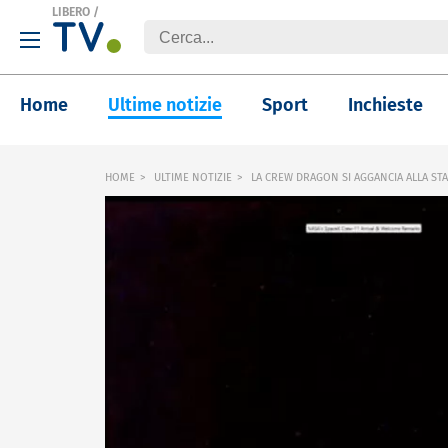
LIBERO
/
Home
Ultime notizie
Sport
Inchieste
HOME
ULTIME NOTIZIE
LA CREW DRAGON SI AGGANCIA ALLA ST