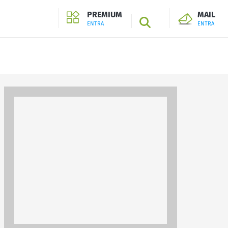
PREMIUM
MAIL
SEARCH
ENTRA
ENTRA
ENTRA