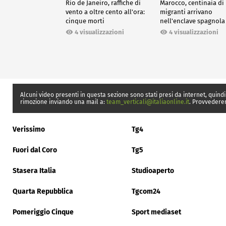
Rio de Janeiro, raffiche di
Marocco, centinaia di
vento a oltre cento all'ora:
migranti arrivano
cinque morti
nell'enclave spagnola
Ceuta
4 visualizzazioni
4 visualizzazioni
Alcuni video presenti in questa sezione sono stati presi da internet, quindi
rimozione inviando una mail a:
team_verticali@italiaonline.it
. Provvedere
Verissimo
Tg4
Fuori dal Coro
Tg5
Stasera Italia
Studioaperto
Quarta Repubblica
Tgcom24
Pomeriggio Cinque
Sport mediaset