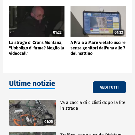
01:22
01:33
La strage di Crans Montana,
A Praia a Mare vietato uscire
"L'obbligo di firma? Meglio la
senza genitori dall'una alle 7
videocall"
del mattino
Ultime notizie
VEDI TUTTI
Va a caccia di ciclisti dopo la lite
in strada
01:25
Traffico, code e caldo Richiami