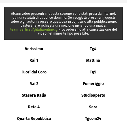
Alcuni video presenti in questa sezione sono stati presi da internet,
quindi valutati di pubblico dominio. Se i soggetti presenti in questi
video o gli autori avessero qualcosa in contrario alla pubblicazione,
basterà fare richiesta di rimozione inviando una mail a:
team_verticali@italiaonline.it
. Provvederemo alla cancellazione del
video nel minor tempo possibile.
Verissimo
Tg4
Rai 1
Mattina
Fuori dal Coro
Tg5
Rai 2
Pomeriggio
Stasera Italia
Studioaperto
Rete 4
Sera
Quarta Repubblica
Tgcom24