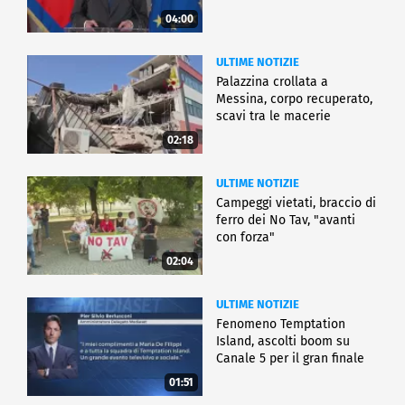
04:00
ULTIME NOTIZIE
Palazzina crollata a
Messina, corpo recuperato,
scavi tra le macerie
02:18
ULTIME NOTIZIE
Campeggi vietati, braccio di
ferro dei No Tav, "avanti
con forza"
02:04
ULTIME NOTIZIE
Fenomeno Temptation
Island, ascolti boom su
Canale 5 per il gran finale
01:51