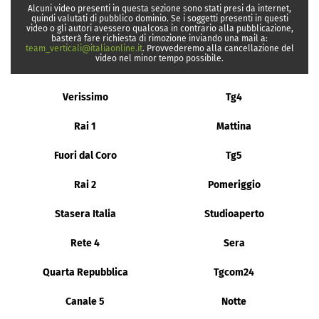
Alcuni video presenti in questa sezione sono stati presi da internet,
quindi valutati di pubblico dominio. Se i soggetti presenti in questi
video o gli autori avessero qualcosa in contrario alla pubblicazione,
basterà fare richiesta di rimozione inviando una mail a:
team_verticali@italiaonline.it
. Provvederemo alla cancellazione del
video nel minor tempo possibile.
Verissimo
Tg4
Rai 1
Mattina
Fuori dal Coro
Tg5
Rai 2
Pomeriggio
Stasera Italia
Studioaperto
Rete 4
Sera
Quarta Repubblica
Tgcom24
Canale 5
Notte