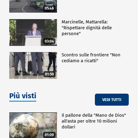
00:00:00:00 20230530_video_11240535 00:00:00:00
05:46
00:00:00:00 00:00:00:00
Marcinelle, Mattarella:
"Rispettare dignità delle
ESTERI
persone"
03:04
Scontro sulle frontiere "Non
cediamo a ricatti"
01:50
Più visti
VEDI TUTTI
Il pallone della "Mano de Dios"
all'asta per oltre 10 milioni
dollari
01:09