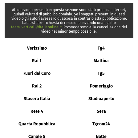
Alcuni video presenti in questa sezione sono stati presi da internet,
quindi valutati di pubblico dominio. Se i soggetti presenti in questi
video o gli autori avessero qualcosa in contrario alla pubblicazione,
basterà fare richiesta di rimozione inviando una mail a:
team_verticali@italiaonline.it
. Provvederemo alla cancellazione del
video nel minor tempo possibile.
Verissimo
Tg4
Rai 1
Mattina
Fuori dal Coro
Tg5
Rai 2
Pomeriggio
Stasera Italia
Studioaperto
Rete 4
Sera
Quarta Repubblica
Tgcom24
Canale 5
Notte