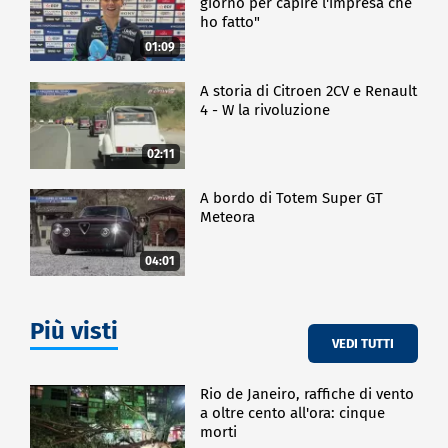
giorno per capire l'impresa che
ho fatto"
01:09
A storia di Citroen 2CV e Renault
4 - W la rivoluzione
02:11
A bordo di Totem Super GT
Meteora
04:01
Più visti
VEDI TUTTI
Rio de Janeiro, raffiche di vento
a oltre cento all'ora: cinque
morti