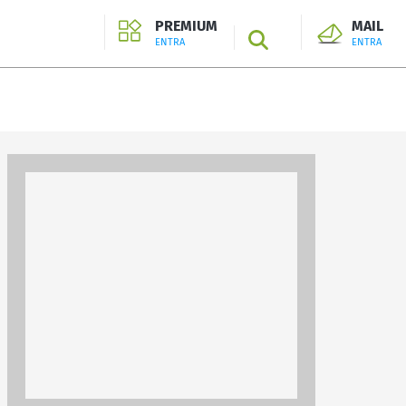
PREMIUM
MAIL
SEARCH
ENTRA
ENTRA
ENTRA