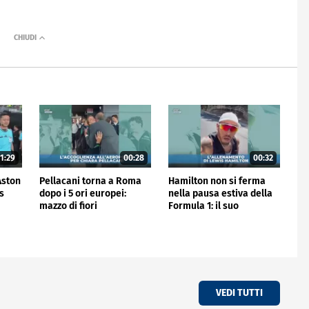
1:29
00:28
00:32
'Aston
Pellacani torna a Roma
Hamilton non si ferma
is
dopo i 5 ori europei:
nella pausa estiva della
mazzo di fiori
Formula 1: il suo
all'aeroporto
allenamento
VEDI TUTTI