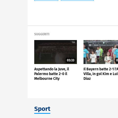
SUGGERITI
03:33
0
Aspettando la Juve, il
Il Bayern batte 2-1 l
Palermo batte 2-0 il
Villa, in gol Kim e Lu
Melbourne City
Diaz
Sport