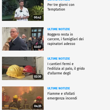
Per tre giorni con
Temptation
00:42
ULTIME NOTIZIE
Roggero resta in
carcere, i famigliari dei
rapinatori adesso
03:07
battono cassa
ULTIME NOTIZIE
I cantieri fermi e
l'edilizia al palo, il grido
d'allarme degli
02:30
architetti
ULTIME NOTIZIE
Fiamme e sfollati
emergenza incendi
04:35