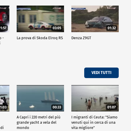
1:57
03:05
01:32
o -
La prova di Skoda Elroq RS
Denza Z9GT
i
VEDI TUTTI
1:03
00:33
01:07
A Capri i 220 metri del più
I migranti di Ceuta: "Siamo
grande yacht a vela del
venuti qui in cerca di una
 di
mondo
vita migliore"