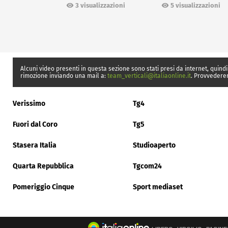
Ceuta
3 visualizzazioni
5 visualizzazioni
Alcuni video presenti in questa sezione sono stati presi da internet, quindi
rimozione inviando una mail a:
team_verticali@italiaonline.it
. Provvedere
Verissimo
Tg4
Fuori dal Coro
Tg5
Stasera Italia
Studioaperto
Quarta Repubblica
Tgcom24
Pomeriggio Cinque
Sport mediaset