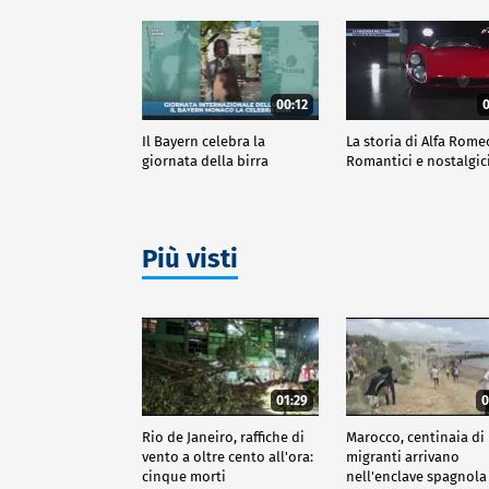
00:12
0
Il Bayern celebra la
La storia di Alfa Rome
giornata della birra
Romantici e nostalgic
Più visti
01:29
0
Rio de Janeiro, raffiche di
Marocco, centinaia di
vento a oltre cento all'ora:
migranti arrivano
cinque morti
nell'enclave spagnola