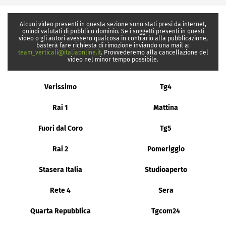
Alcuni video presenti in questa sezione sono stati presi da internet,
quindi valutati di pubblico dominio. Se i soggetti presenti in questi
video o gli autori avessero qualcosa in contrario alla pubblicazione,
basterà fare richiesta di rimozione inviando una mail a:
team_verticali@italiaonline.it
. Provvederemo alla cancellazione del
video nel minor tempo possibile.
Verissimo
Tg4
Rai 1
Mattina
Fuori dal Coro
Tg5
Rai 2
Pomeriggio
Stasera Italia
Studioaperto
Rete 4
Sera
Quarta Repubblica
Tgcom24