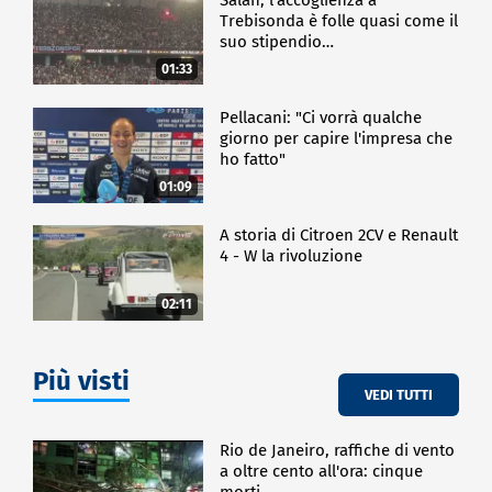
Trebisonda è folle quasi come il
suo stipendio…
01:33
Pellacani: "Ci vorrà qualche
giorno per capire l'impresa che
ho fatto"
01:09
A storia di Citroen 2CV e Renault
4 - W la rivoluzione
02:11
Più visti
VEDI TUTTI
Rio de Janeiro, raffiche di vento
a oltre cento all'ora: cinque