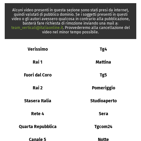
Alcuni video presenti in questa sezione sono stati presi da internet,
quindi valutati di pubblico dominio. Se i soggetti presenti in questi
video o gli autori avessero qualcosa in contrario alla pubblicazione,
basterà fare richiesta di rimozione inviando una mail a:
team_verticali@italiaonline.it
. Provvederemo alla cancellazione del
video nel minor tempo possibile.
Verissimo
Tg4
Rai 1
Mattina
Fuori dal Coro
Tg5
Rai 2
Pomeriggio
Stasera Italia
Studioaperto
Rete 4
Sera
Quarta Repubblica
Tgcom24
Canale 5
Notte