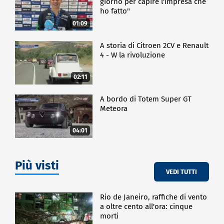
giorno per capire l'impresa che
ho fatto"
01:09
A storia di Citroen 2CV e Renault
4 - W la rivoluzione
02:11
A bordo di Totem Super GT
Meteora
04:01
Più visti
VEDI TUTTI
Rio de Janeiro, raffiche di vento
a oltre cento all'ora: cinque
morti