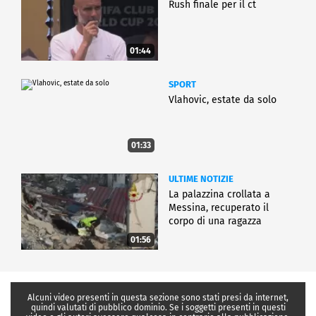
Rush finale per il ct
01:44
SPORT
Vlahovic, estate da solo
01:33
ULTIME NOTIZIE
La palazzina crollata a
Messina, recuperato il
corpo di una ragazza
01:56
Alcuni video presenti in questa sezione sono stati presi da internet,
quindi valutati di pubblico dominio. Se i soggetti presenti in questi