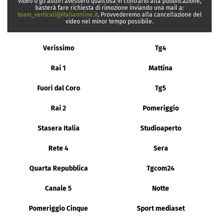
video o gli autori avessero qualcosa in contrario alla pubblicazione,
basterà fare richiesta di rimozione inviando una mail a:
team_verticali@italiaonline.it
. Provvederemo alla cancellazione del
video nel minor tempo possibile.
Verissimo
Tg4
Rai 1
Mattina
Fuori dal Coro
Tg5
Rai 2
Pomeriggio
Stasera Italia
Studioaperto
Rete 4
Sera
Quarta Repubblica
Tgcom24
Canale 5
Notte
Pomeriggio Cinque
Sport mediaset