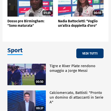
01:35
00:55
Dosso pre Birmingham:
Nadia Battocletti: "Voglio
"Sono maturata"
un'altra doppietta d'oro"
Sport
VEDI TUTTI
Tigre e River Plate rendono
omaggio a Jorge Messi
00:50
Calciomercato, Battisti: "Pronto
un domino di attaccanti in Serie
A"
00:37