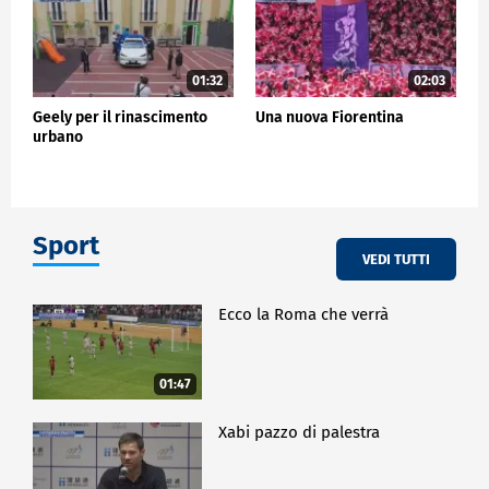
01:32
02:03
Geely per il rinascimento
Una nuova Fiorentina
urbano
Sport
VEDI TUTTI
Ecco la Roma che verrà
01:47
Xabi pazzo di palestra