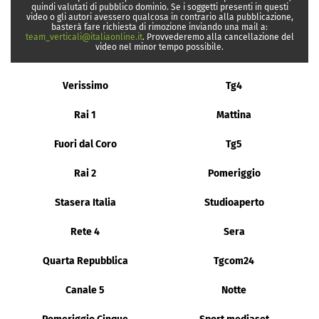
quindi valutati di pubblico dominio. Se i soggetti presenti in questi
video o gli autori avessero qualcosa in contrario alla pubblicazione,
basterà fare richiesta di rimozione inviando una mail a:
team_verticali@italiaonline.it
. Provvederemo alla cancellazione del
video nel minor tempo possibile.
Verissimo
Tg4
Rai 1
Mattina
Fuori dal Coro
Tg5
Rai 2
Pomeriggio
Stasera Italia
Studioaperto
Rete 4
Sera
Quarta Repubblica
Tgcom24
Canale 5
Notte