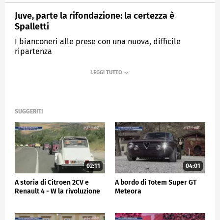
Juve, parte la rifondazione: la certezza è
Spalletti
I bianconeri alle prese con una nuova, difficile
ripartenza
MEDIASET
SPORTMEDIASET
SUGGERITI
02:11
04:01
A storia di Citroen 2CV e
A bordo di Totem Super GT
Renault 4 - W la rivoluzione
Meteora