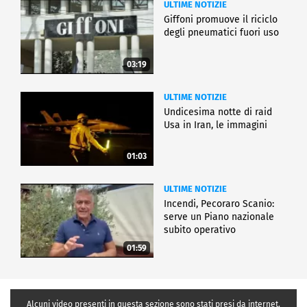
ULTIME NOTIZIE
Giffoni promuove il riciclo
degli pneumatici fuori uso
03:19
ULTIME NOTIZIE
Undicesima notte di raid
Usa in Iran, le immagini
01:03
ULTIME NOTIZIE
Incendi, Pecoraro Scanio:
serve un Piano nazionale
subito operativo
01:59
Alcuni video presenti in questa sezione sono stati presi da internet,