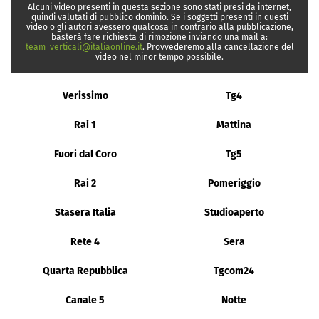
Alcuni video presenti in questa sezione sono stati presi da internet,
quindi valutati di pubblico dominio. Se i soggetti presenti in questi
video o gli autori avessero qualcosa in contrario alla pubblicazione,
basterà fare richiesta di rimozione inviando una mail a:
team_verticali@italiaonline.it
. Provvederemo alla cancellazione del
video nel minor tempo possibile.
Verissimo
Tg4
Rai 1
Mattina
Fuori dal Coro
Tg5
Rai 2
Pomeriggio
Stasera Italia
Studioaperto
Rete 4
Sera
Quarta Repubblica
Tgcom24
Canale 5
Notte