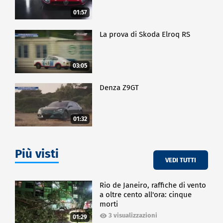
01:57
La prova di Skoda Elroq RS
03:05
Denza Z9GT
01:32
Più visti
VEDI TUTTI
Rio de Janeiro, raffiche di vento
a oltre cento all'ora: cinque
morti
3 visualizzazioni
01:29