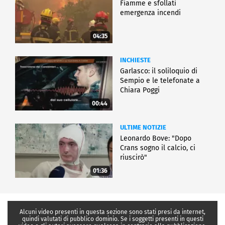
Fiamme e sfollati
emergenza incendi
04:35
INCHIESTE
Garlasco: il soliloquio di
Sempio e le telefonate a
Chiara Poggi
00:44
ULTIME NOTIZIE
Leonardo Bove: "Dopo
Crans sogno il calcio, ci
riuscirò"
01:36
Alcuni video presenti in questa sezione sono stati presi da internet,
quindi valutati di pubblico dominio. Se i soggetti presenti in questi