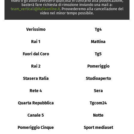
video o gli autori avessero qualcosa in contrario alla pubblicazione,
basterà fare richiesta di rimozione inviando una mail a:
team_verticali@italiaonline.it
. Provvederemo alla cancellazione del
video nel minor tempo possibile.
Verissimo
Tg4
Rai 1
Mattina
Fuori dal Coro
Tg5
Rai 2
Pomeriggio
Stasera Italia
Studioaperto
Rete 4
Sera
Quarta Repubblica
Tgcom24
Canale 5
Notte
Pomeriggio Cinque
Sport mediaset