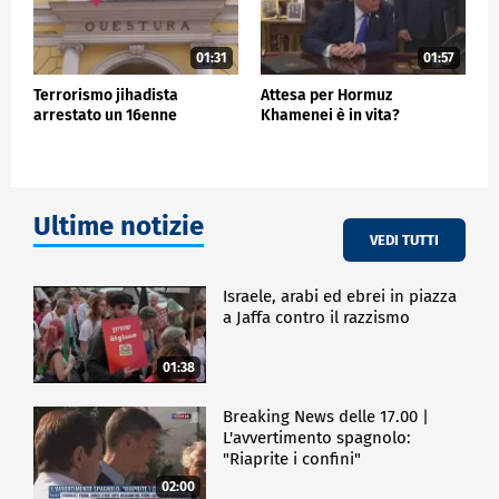
01:31
01:57
Terrorismo jihadista
Attesa per Hormuz
arrestato un 16enne
Khamenei è in vita?
Ultime notizie
VEDI TUTTI
Israele, arabi ed ebrei in piazza
a Jaffa contro il razzismo
01:38
Breaking News delle 17.00 |
L'avvertimento spagnolo:
"Riaprite i confini"
02:00