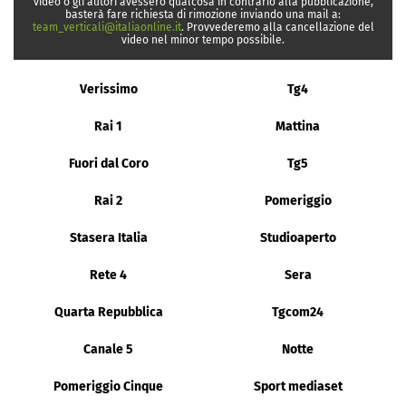
video o gli autori avessero qualcosa in contrario alla pubblicazione,
basterà fare richiesta di rimozione inviando una mail a:
team_verticali@italiaonline.it
. Provvederemo alla cancellazione del
video nel minor tempo possibile.
Verissimo
Tg4
Rai 1
Mattina
Fuori dal Coro
Tg5
Rai 2
Pomeriggio
Stasera Italia
Studioaperto
Rete 4
Sera
Quarta Repubblica
Tgcom24
Canale 5
Notte
Pomeriggio Cinque
Sport mediaset