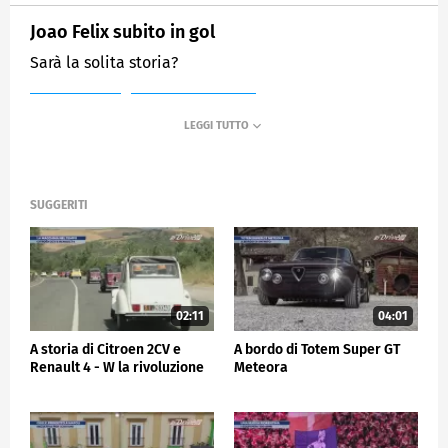
Joao Felix subito in gol
Sarà la solita storia?
MEDIASET
SPORTMEDIASET
SUGGERITI
02:11
04:01
A storia di Citroen 2CV e
A bordo di Totem Super GT
Renault 4 - W la rivoluzione
Meteora