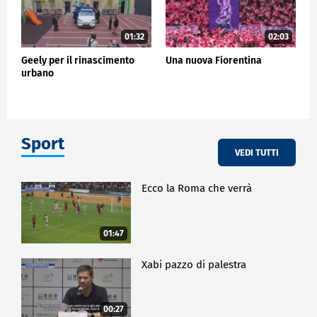
01:32
02:03
Geely per il rinascimento
Una nuova Fiorentina
urbano
Sport
VEDI TUTTI
Ecco la Roma che verrà
01:47
Xabi pazzo di palestra
00:27