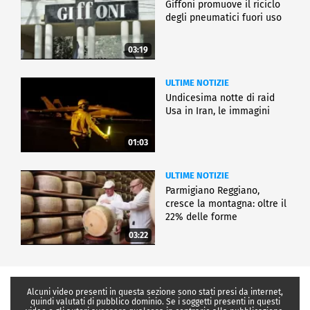
Giffoni promuove il riciclo
degli pneumatici fuori uso
03:19
ULTIME NOTIZIE
Undicesima notte di raid
Usa in Iran, le immagini
01:03
ULTIME NOTIZIE
Parmigiano Reggiano,
cresce la montagna: oltre il
22% delle forme
03:22
Alcuni video presenti in questa sezione sono stati presi da internet,
quindi valutati di pubblico dominio. Se i soggetti presenti in questi