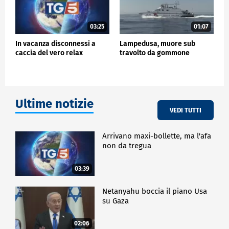
03:25
01:07
In vacanza disconnessi a
Lampedusa, muore sub
caccia del vero relax
travolto da gommone
Ultime notizie
VEDI TUTTI
Arrivano maxi-bollette, ma l'afa
non da tregua
03:39
Netanyahu boccia il piano Usa
su Gaza
02:06