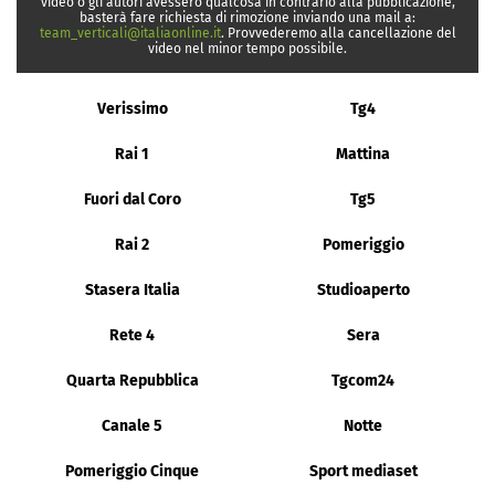
video o gli autori avessero qualcosa in contrario alla pubblicazione,
basterà fare richiesta di rimozione inviando una mail a:
team_verticali@italiaonline.it
. Provvederemo alla cancellazione del
video nel minor tempo possibile.
Verissimo
Tg4
Rai 1
Mattina
Fuori dal Coro
Tg5
Rai 2
Pomeriggio
Stasera Italia
Studioaperto
Rete 4
Sera
Quarta Repubblica
Tgcom24
Canale 5
Notte
Pomeriggio Cinque
Sport mediaset