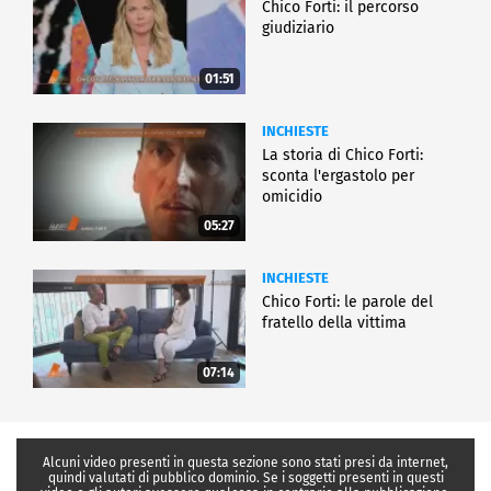
Chico Forti: il percorso
giudiziario
01:51
INCHIESTE
La storia di Chico Forti:
sconta l'ergastolo per
omicidio
05:27
INCHIESTE
Chico Forti: le parole del
fratello della vittima
07:14
Alcuni video presenti in questa sezione sono stati presi da internet,
quindi valutati di pubblico dominio. Se i soggetti presenti in questi