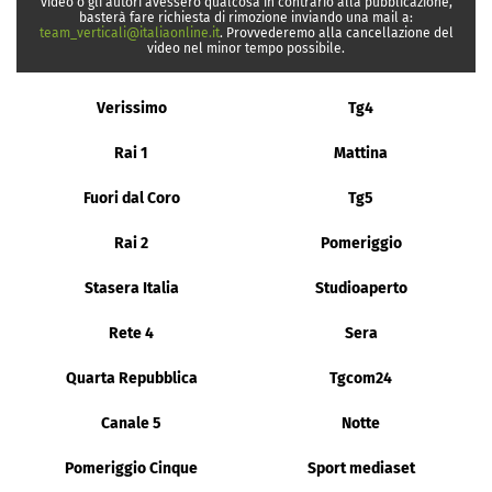
video o gli autori avessero qualcosa in contrario alla pubblicazione,
basterà fare richiesta di rimozione inviando una mail a:
team_verticali@italiaonline.it
. Provvederemo alla cancellazione del
video nel minor tempo possibile.
Verissimo
Tg4
Rai 1
Mattina
Fuori dal Coro
Tg5
Rai 2
Pomeriggio
Stasera Italia
Studioaperto
Rete 4
Sera
Quarta Repubblica
Tgcom24
Canale 5
Notte
Pomeriggio Cinque
Sport mediaset