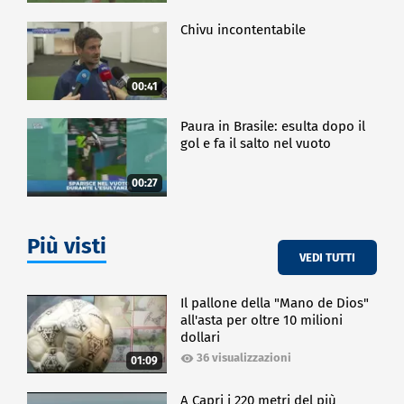
Chivu incontentabile
00:41
Paura in Brasile: esulta dopo il
gol e fa il salto nel vuoto
00:27
Più visti
VEDI TUTTI
Il pallone della "Mano de Dios"
all'asta per oltre 10 milioni
dollari
36 visualizzazioni
01:09
A Capri i 220 metri del più