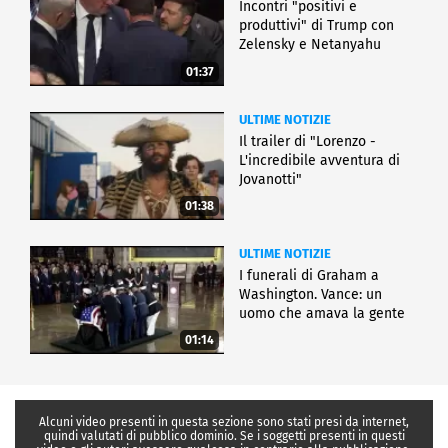
Incontri "positivi e
produttivi" di Trump con
Zelensky e Netanyahu
01:37
ULTIME NOTIZIE
Il trailer di "Lorenzo -
L'incredibile avventura di
Jovanotti"
01:38
ULTIME NOTIZIE
I funerali di Graham a
Washington. Vance: un
uomo che amava la gente
01:14
Alcuni video presenti in questa sezione sono stati presi da internet,
quindi valutati di pubblico dominio. Se i soggetti presenti in questi