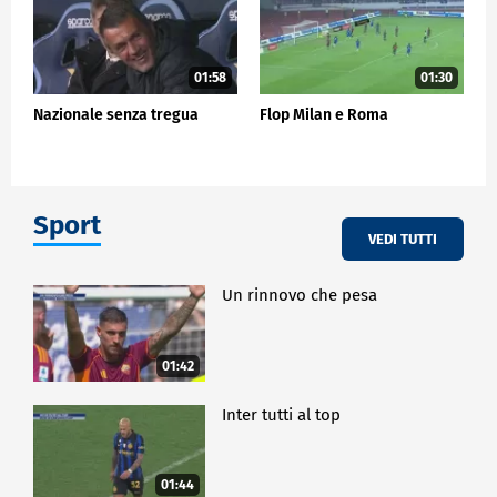
01:58
01:30
Nazionale senza tregua
Flop Milan e Roma
Sport
VEDI TUTTI
Un rinnovo che pesa
01:42
Inter tutti al top
01:44