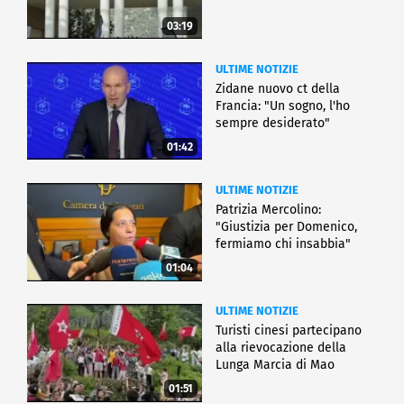
03:19
ULTIME NOTIZIE
Zidane nuovo ct della
Francia: "Un sogno, l'ho
sempre desiderato"
01:42
ULTIME NOTIZIE
Patrizia Mercolino:
"Giustizia per Domenico,
fermiamo chi insabbia"
01:04
ULTIME NOTIZIE
Turisti cinesi partecipano
alla rievocazione della
Lunga Marcia di Mao
01:51