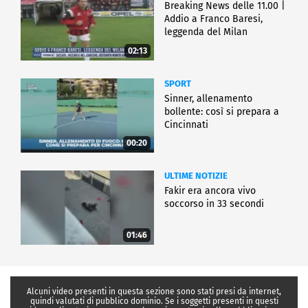
Breaking News delle 11.00 |
Addio a Franco Baresi,
leggenda del Milan
02:13
SPORT
Sinner, allenamento
bollente: così si prepara a
Cincinnati
00:20
ULTIME NOTIZIE
Fakir era ancora vivo
soccorso in 33 secondi
01:46
Alcuni video presenti in questa sezione sono stati presi da internet,
quindi valutati di pubblico dominio. Se i soggetti presenti in questi