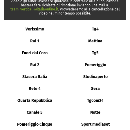
video o gli autori avessero qualcosa in contrario alla pubblicazione,
basterà fare richiesta di rimozione inviando una mail a:
team_verticali@italiaonline.it
. Provvederemo alla cancellazione del
video nel minor tempo possibile.
Verissimo
Tg4
Rai 1
Mattina
Fuori dal Coro
Tg5
Rai 2
Pomeriggio
Stasera Italia
Studioaperto
Rete 4
Sera
Quarta Repubblica
Tgcom24
Canale 5
Notte
Pomeriggio Cinque
Sport mediaset