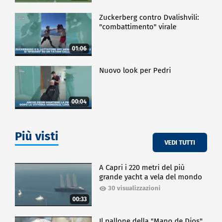
Zuckerberg contro Dvalishvili:
"combattimento" virale
01:06
Nuovo look per Pedri
00:04
Più visti
VEDI TUTTI
A Capri i 220 metri del più
grande yacht a vela del mondo
30 visualizzazioni
00:33
Il pallone della "Mano de Dios"