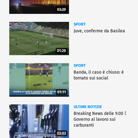
03:29
SPORT
Juve, conferme da Basilea
01:29
SPORT
Banda, il caso è chiuso: è
tornato sui social
01:11
ULTIME NOTIZIE
Breaking News delle 9.00 |
Governo al lavoro sui
carburanti
02:02