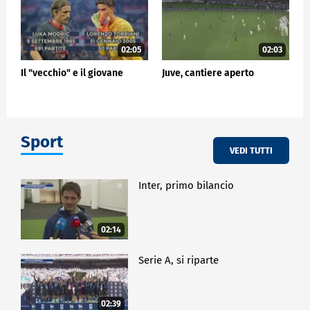
02:05
02:03
Il "vecchio" e il giovane
Juve, cantiere aperto
Sport
VEDI TUTTI
Inter, primo bilancio
02:14
Serie A, si riparte
02:39