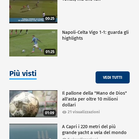
00:25
Napoli-Celta Vigo 1-1: guarda gli
highlights
01:25
Più visti
VEDI TUTTI
Il pallone della "Mano de Dios"
all'asta per oltre 10 milioni
dollari
21 visualizzazioni
01:09
A Capri i 220 metri del più
grande yacht a vela del mondo