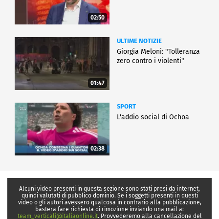
02:50
ULTIME NOTIZIE
Giorgia Meloni: "Tolleranza
zero contro i violenti"
01:47
SPORT
L'addio social di Ochoa
02:38
Alcuni video presenti in questa sezione sono stati presi da internet,
quindi valutati di pubblico dominio. Se i soggetti presenti in questi
video o gli autori avessero qualcosa in contrario alla pubblicazione,
basterà fare richiesta di rimozione inviando una mail a:
team_verticali@italiaonline.it
. Provvederemo alla cancellazione del