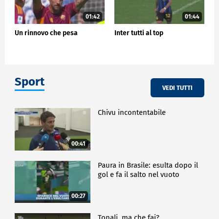
01:42
01:44
Un rinnovo che pesa
Inter tutti al top
Sport
VEDI TUTTI
Chivu incontentabile
00:41
Paura in Brasile: esulta dopo il
gol e fa il salto nel vuoto
00:27
Tonali, ma che fai?