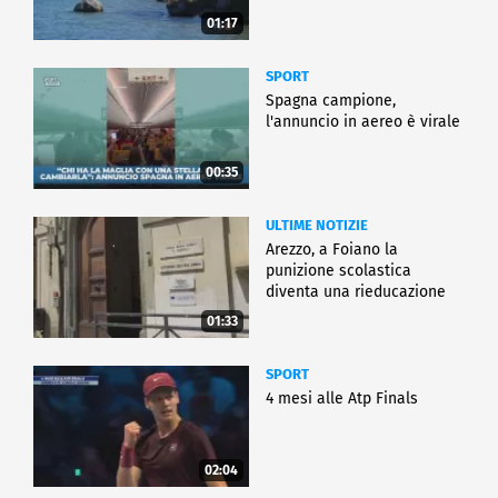
01:17
SPORT
Spagna campione,
l'annuncio in aereo è virale
00:35
ULTIME NOTIZIE
Arezzo, a Foiano la
punizione scolastica
diventa una rieducazione
01:33
SPORT
4 mesi alle Atp Finals
02:04