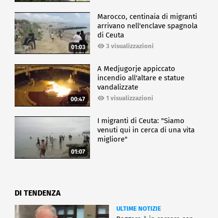
capire come, nonostante gli strumenti di intelligenza
artificiale siano sempre più al centro della nostra
Marocco, centinaia di migranti
quotidianità, il vero vantaggio competitivo è, e
arrivano nell'enclave spagnola
resterà, l'essere umano.
di Ceuta
3 visualizzazioni
01:03
CRONACA
A Medjugorje appiccato
incendio all'altare e statue
vandalizzate
1 visualizzazioni
00:47
I migranti di Ceuta: "Siamo
venuti qui in cerca di una vita
migliore"
01:07
DI TENDENZA
ULTIME NOTIZIE