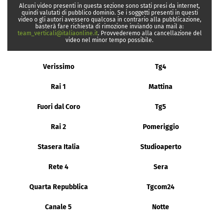
Alcuni video presenti in questa sezione sono stati presi da internet,
quindi valutati di pubblico dominio. Se i soggetti presenti in questi
video o gli autori avessero qualcosa in contrario alla pubblicazione,
basterà fare richiesta di rimozione inviando una mail a:
team_verticali@italiaonline.it
. Provvederemo alla cancellazione del
video nel minor tempo possibile.
Verissimo
Tg4
Rai 1
Mattina
Fuori dal Coro
Tg5
Rai 2
Pomeriggio
Stasera Italia
Studioaperto
Rete 4
Sera
Quarta Repubblica
Tgcom24
Canale 5
Notte