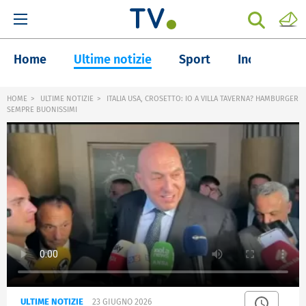
Home
Ultime notizie
Sport
Inchieste
HOME
ULTIME NOTIZIE
ITALIA USA, CROSETTO: IO A VILLA TAVERNA? HAMBURGER
SEMPRE BUONISSIMI
ULTIME NOTIZIE
23 GIUGNO 2026