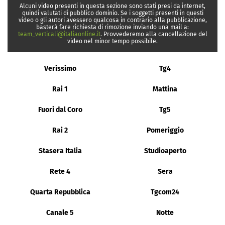
Alcuni video presenti in questa sezione sono stati presi da internet,
quindi valutati di pubblico dominio. Se i soggetti presenti in questi
video o gli autori avessero qualcosa in contrario alla pubblicazione,
basterà fare richiesta di rimozione inviando una mail a:
team_verticali@italiaonline.it
. Provvederemo alla cancellazione del
video nel minor tempo possibile.
Verissimo
Tg4
Rai 1
Mattina
Fuori dal Coro
Tg5
Rai 2
Pomeriggio
Stasera Italia
Studioaperto
Rete 4
Sera
Quarta Repubblica
Tgcom24
Canale 5
Notte