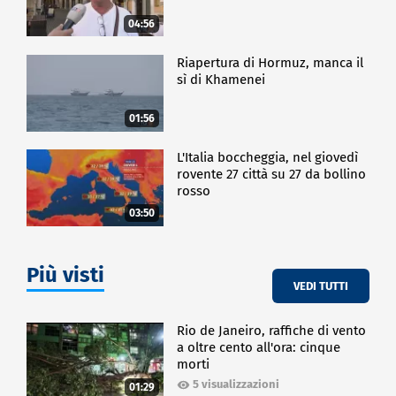
04:56
Riapertura di Hormuz, manca il
sì di Khamenei
01:56
L'Italia boccheggia, nel giovedì
rovente 27 città su 27 da bollino
rosso
03:50
Più visti
VEDI TUTTI
Rio de Janeiro, raffiche di vento
a oltre cento all'ora: cinque
morti
5 visualizzazioni
01:29