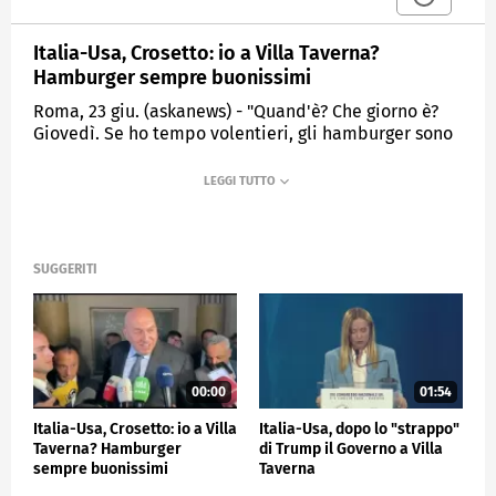
Italia-Usa, Crosetto: io a Villa Taverna?
Hamburger sempre buonissimi
Roma, 23 giu. (askanews) - "Quand'è? Che giorno è?
Giovedì. Se ho tempo volentieri, gli hamburger sono
sempre stati buonissimi": ha risposto brevemente
così il ministro della Difesa Guido Crosetto, parlando
con i giornalisti al termine dell'intervista del
direttore Maurizio Belpietro alla kermesse del
quotidiano La Verità a Roma, a chi gli chiedeva se
giovedì 2 luglio andrà a Villa Taverna (residenza
SUGGERITI
dell'ambasciatore Usa in Italia) per le celebrazioni
del 4 luglio e del 250esimo anniversario
dell'indipendenza degli Stati Uniti.
ESTERI
00:00
01:54
Italia-Usa, Crosetto: io a Villa
Italia-Usa, dopo lo "strappo"
Taverna? Hamburger
di Trump il Governo a Villa
sempre buonissimi
Taverna