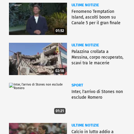
ULTIME NOTIZIE
Fenomeno Temptation
Island, ascolti boom su
Canale 5 per il gran finale
01:52
ULTIME NOTIZIE
Palazzina crollata a
Messina, corpo recuperato,
scavi tra le macerie
02:18
SPORT
Inter, l'arrivo di Stones non
esclude Romero
01:21
ULTIME NOTIZIE
Calcio in lutto addio a