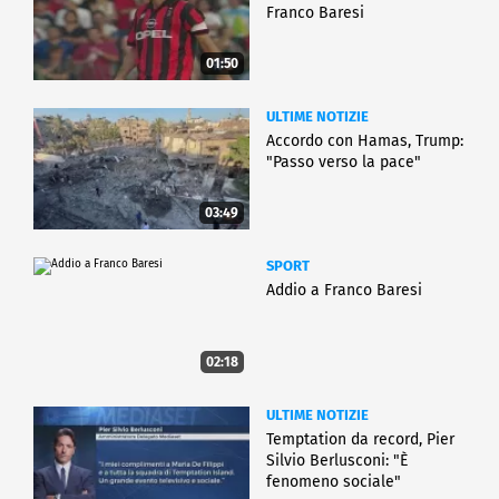
Franco Baresi
01:50
ULTIME NOTIZIE
Accordo con Hamas, Trump:
"Passo verso la pace"
03:49
SPORT
Addio a Franco Baresi
02:18
ULTIME NOTIZIE
Temptation da record, Pier
Silvio Berlusconi: "È
fenomeno sociale"