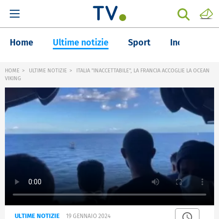
Home
Ultime notizie
Sport
Inchieste
HOME
ULTIME NOTIZIE
ITALIA "INACCETTABILE", LA FRANCIA ACCOGLIE LA OCEAN
VIKING
ULTIME NOTIZIE
19 GENNAIO 2024