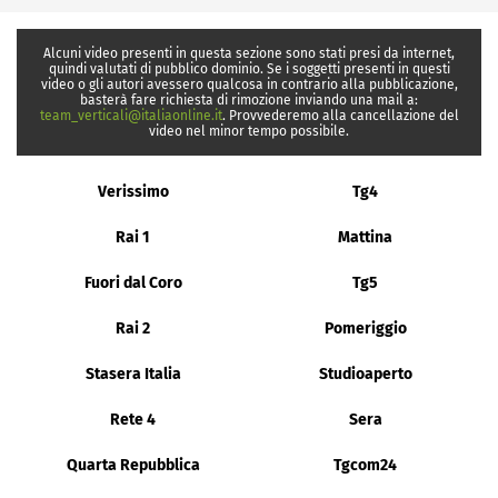
Alcuni video presenti in questa sezione sono stati presi da internet,
quindi valutati di pubblico dominio. Se i soggetti presenti in questi
video o gli autori avessero qualcosa in contrario alla pubblicazione,
basterà fare richiesta di rimozione inviando una mail a:
team_verticali@italiaonline.it
. Provvederemo alla cancellazione del
video nel minor tempo possibile.
Verissimo
Tg4
Rai 1
Mattina
Fuori dal Coro
Tg5
Rai 2
Pomeriggio
Stasera Italia
Studioaperto
Rete 4
Sera
Quarta Repubblica
Tgcom24