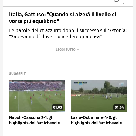
Italia, Gattuso: "Quando si alzerà il livello ci
vorrà più equilibrio"
Le parole del ct azzurro dopo il successo sull'Estonia:
"Sapevamo di dover concedere qualcosa"
MEDIASET
SPORTMEDIASET
SUGGERITI
01:03
01:04
Napoli-Osasuna 2-1: gli
Lazio-Ostiamare 4-0: gli
highlights dell'amichevole
highlights dell'amichevole