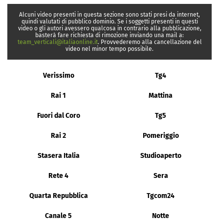
Alcuni video presenti in questa sezione sono stati presi da internet,
quindi valutati di pubblico dominio. Se i soggetti presenti in questi
video o gli autori avessero qualcosa in contrario alla pubblicazione,
basterà fare richiesta di rimozione inviando una mail a:
team_verticali@italiaonline.it
. Provvederemo alla cancellazione del
video nel minor tempo possibile.
Verissimo
Tg4
Rai 1
Mattina
Fuori dal Coro
Tg5
Rai 2
Pomeriggio
Stasera Italia
Studioaperto
Rete 4
Sera
Quarta Repubblica
Tgcom24
Canale 5
Notte