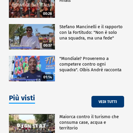
Finals
00:26
Stefano Mancinelli e il rapporto
con la Fortitudo: "Non è solo
una squadra, ma una fede"
00:57
"Mondiale? Proveremo a
competere contro ogni
squadra". Olbis Andrè racconta
il percorso di avvicinamento ai
01:14
prossimi mondiali in Germania.
Più visti
VEDI TUTTI
Maiorca contro il turismo che
consuma case, acqua e
territorio