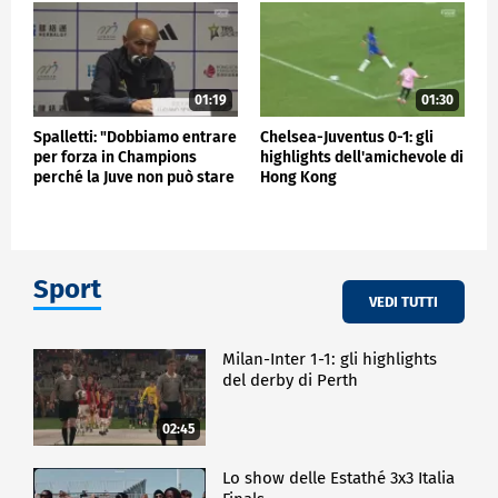
01:19
01:30
Spalletti: "Dobbiamo entrare
Chelsea-Juventus 0-1: gli
per forza in Champions
highlights dell'amichevole di
perché la Juve non può stare
Hong Kong
fuori"
Sport
VEDI TUTTI
Milan-Inter 1-1: gli highlights
del derby di Perth
02:45
Lo show delle Estathé 3x3 Italia