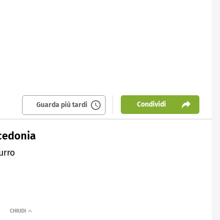
Condividi
Guarda più tardi
acedonia
urro