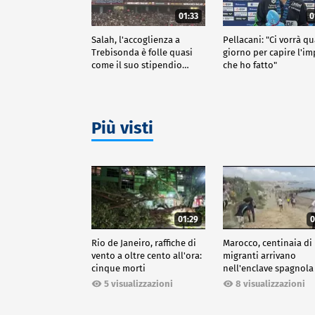
01:33
0
Salah, l'accoglienza a
Pellacani: "Ci vorrà q
Trebisonda è folle quasi
giorno per capire l'i
come il suo stipendio…
che ho fatto"
Più visti
01:29
0
Rio de Janeiro, raffiche di
Marocco, centinaia di
vento a oltre cento all'ora:
migranti arrivano
cinque morti
nell'enclave spagnola
Ceuta
5 visualizzazioni
8 visualizzazioni