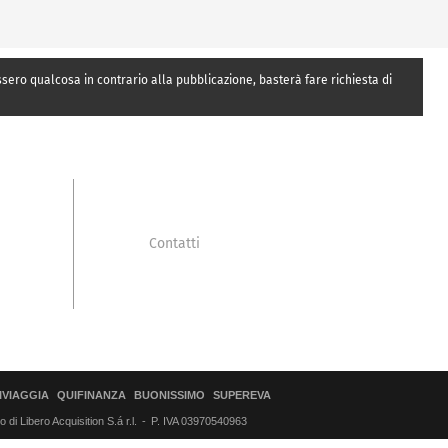
essero qualcosa in contrario alla pubblicazione, basterà fare richiesta di
Contatti
IVIAGGIA
QUIFINANZA
BUONISSIMO
SUPEREVA
di Libero Acquisition S.á r.l.
P. IVA 03970540963