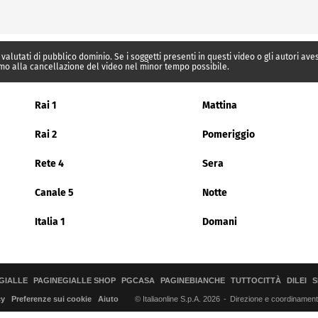
 valutati di pubblico dominio. Se i soggetti presenti in questi video o gli autori av
mo alla cancellazione del video nel minor tempo possibile.
Rai 1
Mattina
Rai 2
Pomeriggio
Rete 4
Sera
Canale 5
Notte
Italia 1
Domani
GIALLE
PAGINEGIALLE SHOP
PGCASA
PAGINEBIANCHE
TUTTOCITTÀ
DILEI
S
© Italiaonline S.p.A. 2026
Direzione e coordinamento 
cy
Preferenze sui cookie
Aiuto