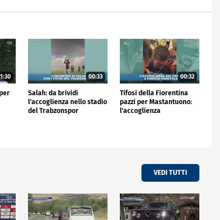
1:30
00:33
00:32
 per
Salah: da brividi
Tifosi della Fiorentina
l'accoglienza nello stadio
pazzi per Mastantuono:
del Trabzonspor
l'accoglienza
all'aeroporto
VEDI TUTTI