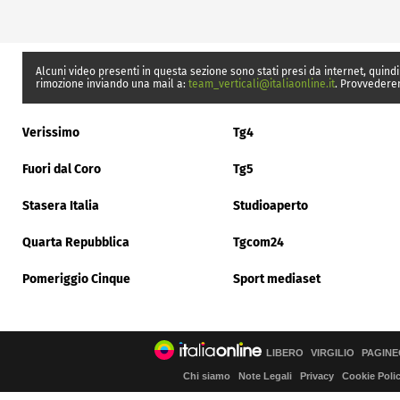
Alcuni video presenti in questa sezione sono stati presi da internet, quindi
rimozione inviando una mail a:
team_verticali@italiaonline.it
. Provvedere
Verissimo
Tg4
Fuori dal Coro
Tg5
Stasera Italia
Studioaperto
Quarta Repubblica
Tgcom24
Pomeriggio Cinque
Sport mediaset
LIBERO
VIRGILIO
PAGINE
Chi siamo
Note Legali
Privacy
Cookie Poli