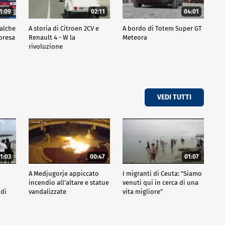
1:09
02:11
04:01
ualche
A storia di Citroen 2CV e
A bordo di Totem Super GT
mpresa
Renault 4 - W la
Meteora
rivoluzione
VEDI TUTTI
1:03
00:47
01:07
A Medjugorje appiccato
I migranti di Ceuta: "Siamo
incendio all'altare e statue
venuti qui in cerca di una
 di
vandalizzate
vita migliore"