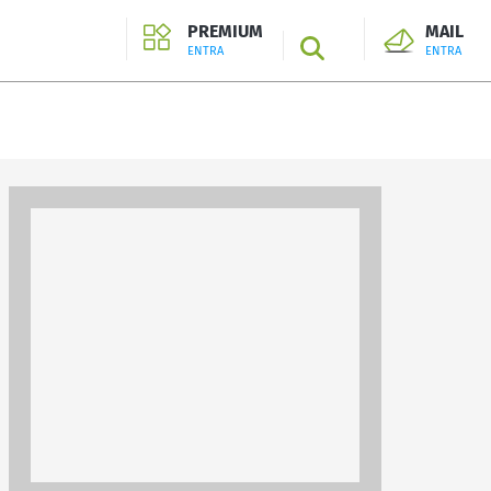
PREMIUM
MAIL
SEARCH
ENTRA
ENTRA
ENTRA