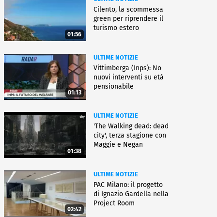
Cilento, la scommessa
green per riprendere il
turismo estero
01:56
ULTIME NOTIZIE
Vittimberga (Inps): No
nuovi interventi su età
pensionabile
01:13
ULTIME NOTIZIE
'The Walking dead: dead
city', terza stagione con
Maggie e Negan
01:38
ULTIME NOTIZIE
PAC Milano: il progetto
di Ignazio Gardella nella
Project Room
02:42