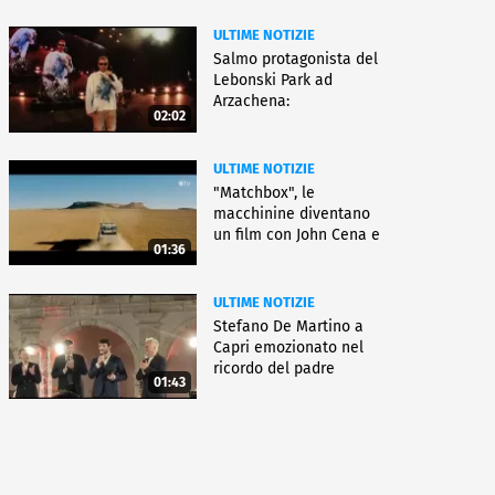
ULTIME NOTIZIE
Salmo protagonista del
Lebonski Park ad
Arzachena:
02:02
"Un'emozione"
ULTIME NOTIZIE
"Matchbox", le
macchinine diventano
un film con John Cena e
01:36
Jessica Biel
ULTIME NOTIZIE
Stefano De Martino a
Capri emozionato nel
ricordo del padre
01:43