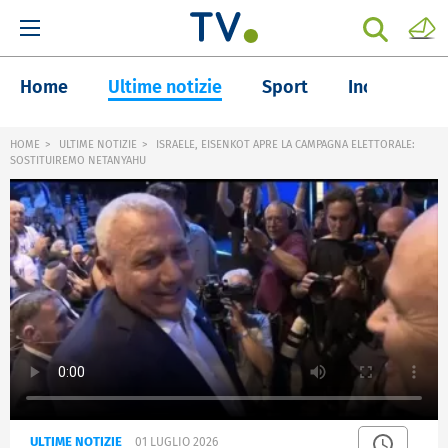
Home
Ultime notizie
Sport
Inchieste
HOME
ULTIME NOTIZIE
ISRAELE, EISENKOT APRE LA CAMPAGNA ELETTORALE:
SOSTITUIREMO NETANYAHU
ULTIME NOTIZIE
01 LUGLIO 2026