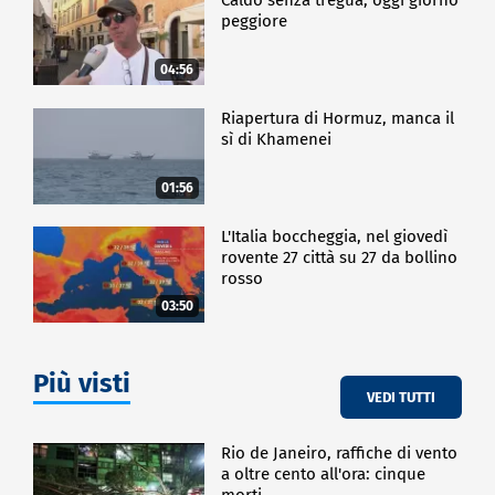
peggiore
04:56
Riapertura di Hormuz, manca il
sì di Khamenei
01:56
L'Italia boccheggia, nel giovedì
rovente 27 città su 27 da bollino
rosso
03:50
Più visti
VEDI TUTTI
Rio de Janeiro, raffiche di vento
a oltre cento all'ora: cinque