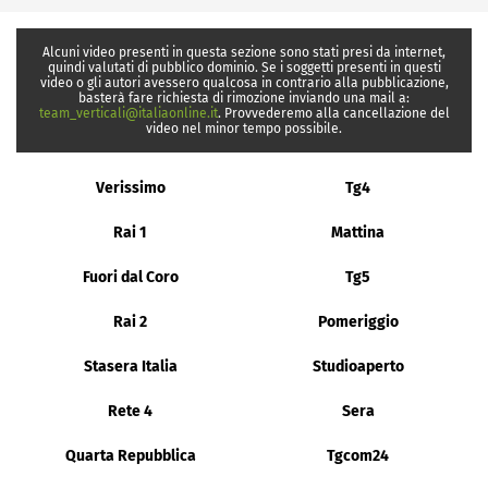
Alcuni video presenti in questa sezione sono stati presi da internet,
quindi valutati di pubblico dominio. Se i soggetti presenti in questi
video o gli autori avessero qualcosa in contrario alla pubblicazione,
basterà fare richiesta di rimozione inviando una mail a:
team_verticali@italiaonline.it
. Provvederemo alla cancellazione del
video nel minor tempo possibile.
Verissimo
Tg4
Rai 1
Mattina
Fuori dal Coro
Tg5
Rai 2
Pomeriggio
Stasera Italia
Studioaperto
Rete 4
Sera
Quarta Repubblica
Tgcom24