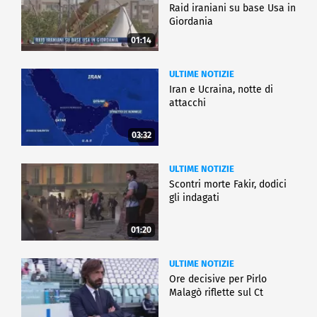
Raid iraniani su base Usa in
Giordania
01:14
ULTIME NOTIZIE
Iran e Ucraina, notte di
attacchi
03:32
ULTIME NOTIZIE
Scontri morte Fakir, dodici
gli indagati
01:20
ULTIME NOTIZIE
Ore decisive per Pirlo
Malagò riflette sul Ct