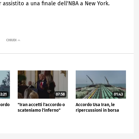
assistito a una finale dell'NBA a New York.
2:21
07:58
01:43
cordo
"Iran accetti l'accordo o
Accordo Usa Iran, le
scateniamo l'inferno"
ripercussioni in borsa