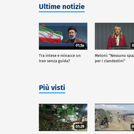
Ultime notizie
01:54
0
Tra intese e minacce un
Meloni: "Nessuno spa
Iran senza guida?
per i clandestini"
Più visti
01:29
0