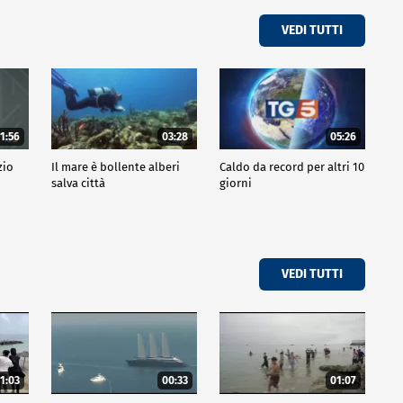
VEDI TUTTI
1:56
03:28
05:26
zio
Il mare è bollente alberi
Caldo da record per altri 10
salva città
giorni
VEDI TUTTI
1:03
00:33
01:07