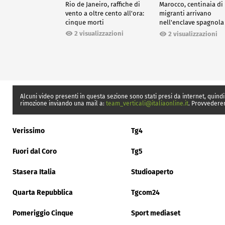
Rio de Janeiro, raffiche di
Marocco, centinaia di
vento a oltre cento all'ora:
migranti arrivano
cinque morti
nell'enclave spagnola
Ceuta
2 visualizzazioni
2 visualizzazioni
Alcuni video presenti in questa sezione sono stati presi da internet, quindi
rimozione inviando una mail a:
team_verticali@italiaonline.it
. Provvedere
Verissimo
Tg4
Fuori dal Coro
Tg5
Stasera Italia
Studioaperto
Quarta Repubblica
Tgcom24
Pomeriggio Cinque
Sport mediaset