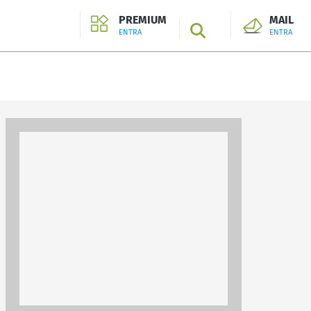
PREMIUM
MAIL
SEARCH
ENTRA
ENTRA
ENTRA