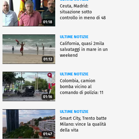
Ceuta, Madrid:
situazione sotto
controllo in meno di 48
01:18
ore
ULTIME NOTIZIE
California, quasi 2mila
salvataggi in mare in un
weekend
01:12
ULTIME NOTIZIE
Colombia, camion
bomba vicino al
comando di polizia: 11
01:16
feriti
ULTIME NOTIZIE
Smart City, Trento batte
Milano: vince la qualità
della vita
01:47