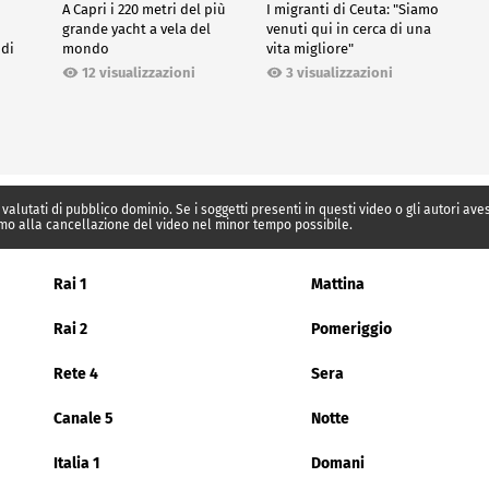
A Capri i 220 metri del più
I migranti di Ceuta: "Siamo
grande yacht a vela del
venuti qui in cerca di una
 di
mondo
vita migliore"
12 visualizzazioni
3 visualizzazioni
 valutati di pubblico dominio. Se i soggetti presenti in questi video o gli autori av
mo alla cancellazione del video nel minor tempo possibile.
Rai 1
Mattina
Rai 2
Pomeriggio
Rete 4
Sera
Canale 5
Notte
Italia 1
Domani