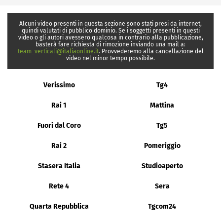
Alcuni video presenti in questa sezione sono stati presi da internet,
quindi valutati di pubblico dominio. Se i soggetti presenti in questi
video o gli autori avessero qualcosa in contrario alla pubblicazione,
basterà fare richiesta di rimozione inviando una mail a:
team_verticali@italiaonline.it
. Provvederemo alla cancellazione del
video nel minor tempo possibile.
Verissimo
Tg4
Rai 1
Mattina
Fuori dal Coro
Tg5
Rai 2
Pomeriggio
Stasera Italia
Studioaperto
Rete 4
Sera
Quarta Repubblica
Tgcom24