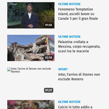
ULTIME NOTIZIE
Fenomeno Temptation
Island, ascolti boom su
Canale 5 per il gran finale
01:52
ULTIME NOTIZIE
Palazzina crollata a
Messina, corpo recuperato,
scavi tra le macerie
02:18
SPORT
Inter, l'arrivo di Stones non
esclude Romero
01:21
ULTIME NOTIZIE
Calcio in lutto addio a