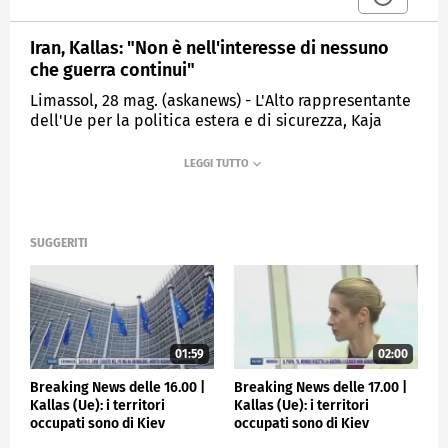
Iran, Kallas: "Non è nell'interesse di nessuno
che guerra continui"
Limassol, 28 mag. (askanews) - L'Alto rappresentante
dell'Ue per la politica estera e di sicurezza, Kaja
Kallas, ha dichiarato oggi che non è nell'interesse di
nessuno che la guerra tra Iran e Stati Uniti continui,
soprattutto ora che il presidente americano Donald
Trump paventa la ripresa delle ostilità qualora i
negoziati fallissero. "In questo preciso momento, si
trovano in una zona molto pericolosa tra guerra e
SUGGERITI
pace, e non è nell'interesse di nessuno che questa
guerra continui", ha affermato durante una riunione
dei ministri degli Esteri dell'Unione europea a
Limassol, Cipro.
"Credo che questa sia una trappola che la Russia
01:59
02:00
vuole tenderci: farci discutere su chi parla con loro",
Breaking News delle 16.00 |
Breaking News delle 17.00 |
ha aggiunto l'Alto rappresentante dell'Ue per la
Kallas (Ue): i territori
Kallas (Ue): i territori
politica estera e di sicurezza. La Russia ha suggerito
occupati sono di Kiev
occupati sono di Kiev
all'Europa di scegliere come mediatore il suo alleato