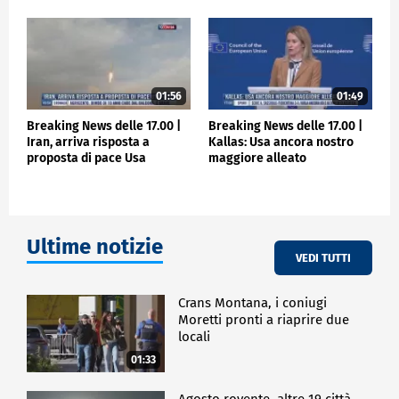
di lunga data, l'ex cancelliere tedesco Gerhard
Schroeder.
ESTERI
01:56
01:49
Breaking News delle 17.00 |
Breaking News delle 17.00 |
Iran, arriva risposta a
Kallas: Usa ancora nostro
proposta di pace Usa
maggiore alleato
Ultime notizie
VEDI TUTTI
Crans Montana, i coniugi
Moretti pronti a riaprire due
locali
01:33
Agosto rovente, altre 19 città