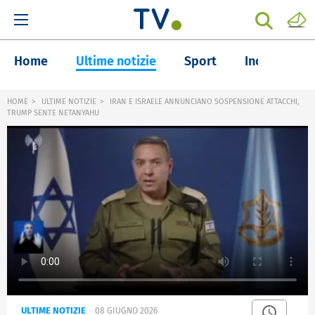
Home
Ultime notizie
Sport
Inchieste
HOME
ULTIME NOTIZIE
IRAN E ISRAELE ANNUNCIANO SOSPENSIONE ATTACCHI,
TRUMP SENTE NETANYAHU
ULTIME NOTIZIE
08 GIUGNO 2026