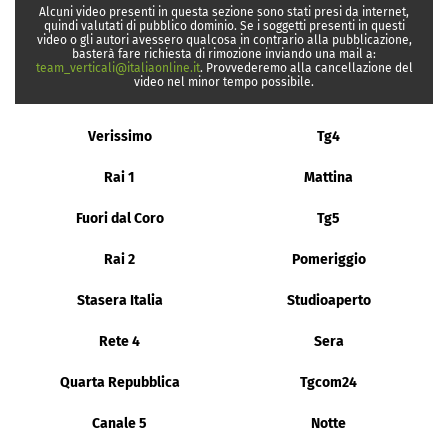
Alcuni video presenti in questa sezione sono stati presi da internet,
quindi valutati di pubblico dominio. Se i soggetti presenti in questi
video o gli autori avessero qualcosa in contrario alla pubblicazione,
basterà fare richiesta di rimozione inviando una mail a:
team_verticali@italiaonline.it
. Provvederemo alla cancellazione del
video nel minor tempo possibile.
Verissimo
Tg4
Rai 1
Mattina
Fuori dal Coro
Tg5
Rai 2
Pomeriggio
Stasera Italia
Studioaperto
Rete 4
Sera
Quarta Repubblica
Tgcom24
Canale 5
Notte