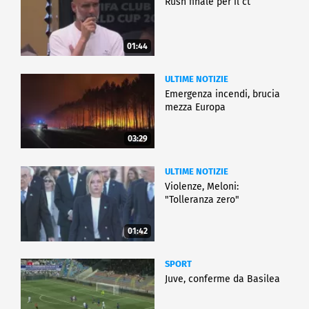
Rush finale per il ct
01:44
ULTIME NOTIZIE
Emergenza incendi, brucia
mezza Europa
03:29
ULTIME NOTIZIE
Violenze, Meloni:
"Tolleranza zero"
01:42
SPORT
Juve, conferme da Basilea