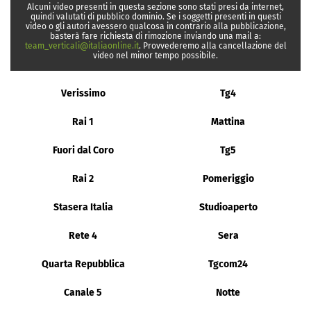
Alcuni video presenti in questa sezione sono stati presi da internet,
quindi valutati di pubblico dominio. Se i soggetti presenti in questi
video o gli autori avessero qualcosa in contrario alla pubblicazione,
basterà fare richiesta di rimozione inviando una mail a:
team_verticali@italiaonline.it
. Provvederemo alla cancellazione del
video nel minor tempo possibile.
Verissimo
Tg4
Rai 1
Mattina
Fuori dal Coro
Tg5
Rai 2
Pomeriggio
Stasera Italia
Studioaperto
Rete 4
Sera
Quarta Repubblica
Tgcom24
Canale 5
Notte