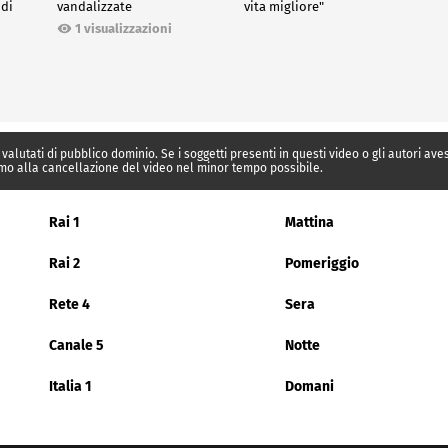
 di
vandalizzate
vita migliore"
1 visualizzazioni
 valutati di pubblico dominio. Se i soggetti presenti in questi video o gli autori av
mo alla cancellazione del video nel minor tempo possibile.
Rai 1
Mattina
Rai 2
Pomeriggio
Rete 4
Sera
Canale 5
Notte
Italia 1
Domani