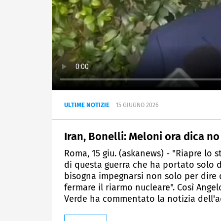
ULTIME NOTIZIE
15 GIUGNO 2026
Iran, Bonelli: Meloni ora dica n
Roma, 15 giu. (askanews) - "Riapre lo s
di questa guerra che ha portato solo di
bisogna impegnarsi non solo per dire di
fermare il riarmo nucleare". Così Ange
Verde ha commentato la notizia dell'acc