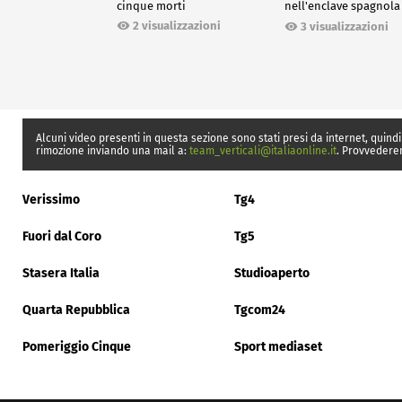
cinque morti
nell'enclave spagnola
Ceuta
2 visualizzazioni
3 visualizzazioni
Alcuni video presenti in questa sezione sono stati presi da internet, quindi
rimozione inviando una mail a:
team_verticali@italiaonline.it
. Provvedere
Verissimo
Tg4
Fuori dal Coro
Tg5
Stasera Italia
Studioaperto
Quarta Repubblica
Tgcom24
Pomeriggio Cinque
Sport mediaset