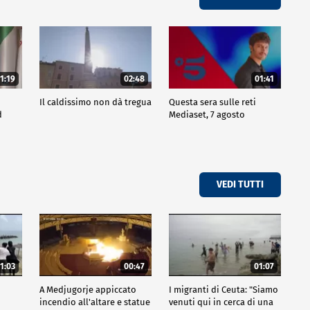
1:19
02:48
01:41
Il caldissimo non dà tregua
Questa sera sulle reti
d
Mediaset, 7 agosto
VEDI TUTTI
1:03
00:47
01:07
A Medjugorje appiccato
I migranti di Ceuta: "Siamo
incendio all'altare e statue
venuti qui in cerca di una