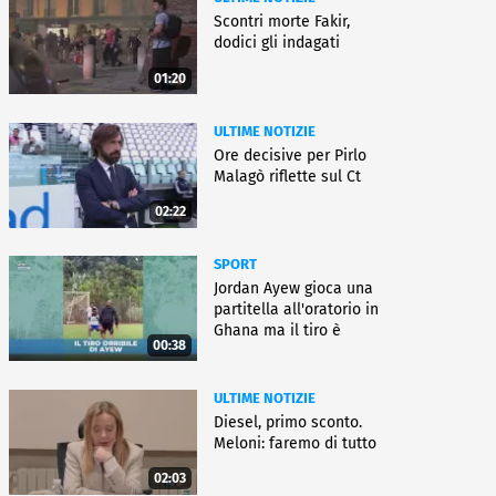
Scontri morte Fakir,
dodici gli indagati
01:20
ULTIME NOTIZIE
Ore decisive per Pirlo
Malagò riflette sul Ct
02:22
SPORT
Jordan Ayew gioca una
partitella all'oratorio in
Ghana ma il tiro è
00:38
horror
ULTIME NOTIZIE
Diesel, primo sconto.
Meloni: faremo di tutto
02:03