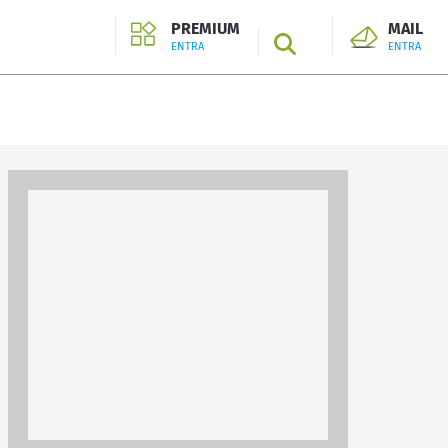
PREMIUM
MAIL
SEARCH
ENTRA
ENTRA
ENTRA