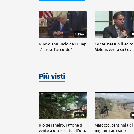
01:44
0
Nuovo annuncio da Trump
Conte: nessun illecito
"A breve l'accordo"
Meloni: verità su Covi
Più visti
01:29
0
Rio de Janeiro, raffiche di
Marocco, centinaia di
vento a oltre cento all'ora:
migranti arrivano