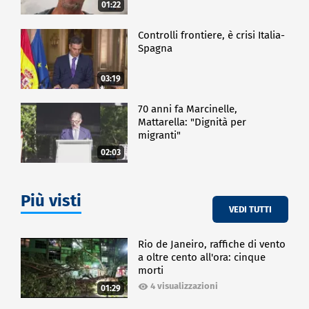
01:22
Controlli frontiere, è crisi Italia-
Spagna
03:19
70 anni fa Marcinelle,
Mattarella: "Dignità per
migranti"
02:03
Più visti
VEDI TUTTI
Rio de Janeiro, raffiche di vento
a oltre cento all'ora: cinque
morti
4 visualizzazioni
01:29