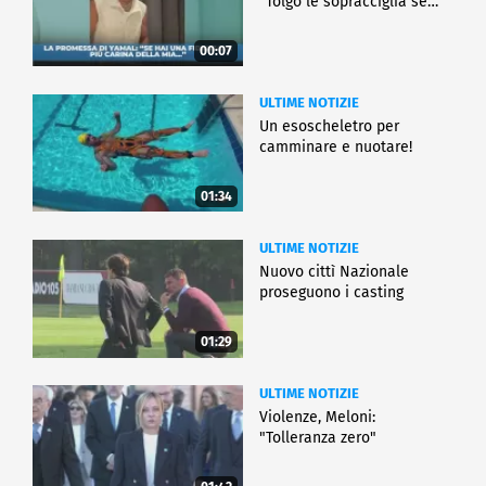
"Tolgo le sopracciglia se…"
00:07
ULTIME NOTIZIE
Un esoscheletro per
camminare e nuotare!
01:34
ULTIME NOTIZIE
Nuovo cittì Nazionale
proseguono i casting
01:29
ULTIME NOTIZIE
Violenze, Meloni:
"Tolleranza zero"