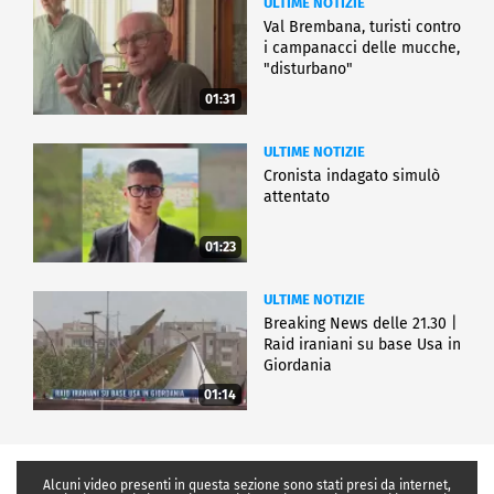
ULTIME NOTIZIE
Val Brembana, turisti contro
i campanacci delle mucche,
"disturbano"
01:31
ULTIME NOTIZIE
Cronista indagato simulò
attentato
01:23
ULTIME NOTIZIE
Breaking News delle 21.30 |
Raid iraniani su base Usa in
Giordania
01:14
Alcuni video presenti in questa sezione sono stati presi da internet,