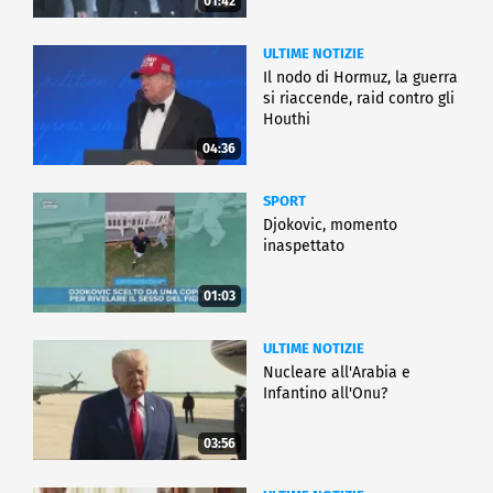
01:42
ULTIME NOTIZIE
Il nodo di Hormuz, la guerra
si riaccende, raid contro gli
Houthi
04:36
SPORT
Djokovic, momento
inaspettato
01:03
ULTIME NOTIZIE
Nucleare all'Arabia e
Infantino all'Onu?
03:56