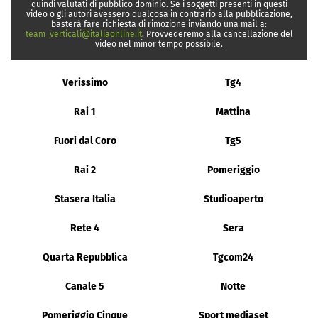
quindi valutati di pubblico dominio. Se i soggetti presenti in questi
video o gli autori avessero qualcosa in contrario alla pubblicazione,
basterà fare richiesta di rimozione inviando una mail a:
team_verticali@italiaonline.it
. Provvederemo alla cancellazione del
video nel minor tempo possibile.
Verissimo
Tg4
Rai 1
Mattina
Fuori dal Coro
Tg5
Rai 2
Pomeriggio
Stasera Italia
Studioaperto
Rete 4
Sera
Quarta Repubblica
Tgcom24
Canale 5
Notte
Pomeriggio Cinque
Sport mediaset